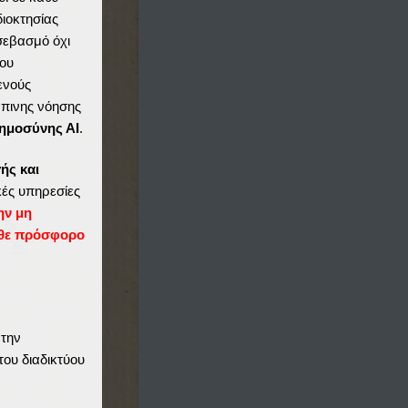
διοκτησίας
 σεβασμό όχι
ου
ενούς
ώπινης νόησης
ημοσύνης ΑΙ
.
ής και
ές υπηρεσίες
ην μη
θε πρόσφορο
 την
του διαδικτύου