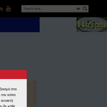
εβασμό στα
 τον κόπο
 ανοικτή
ι δε κάθε