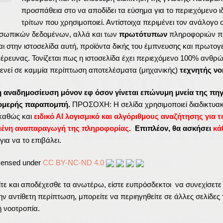
προσπάθεια στο να αποδίδει τα εύσημα για το περιεχόμενο ι
τρίτων που χρησιμοποιεί. Αντίστοιχα περιμένει τον ανάλογο
σωπικών δεδομένων, αλλά και των
πρωτότυπων
πληροφοριών π
ι στην ιστοσελίδα αυτή, προϊόντα δικής του έμπνευσης και πρωτογ
ς έρευνας. Τονίζεται πως η ιστοσελίδα έχει περιεχόμενο 100% ανθρ
ενεί σε καμμία περίπτωση αποτελέσματα (μηχανικής)
τεχνητής νο
η αναδημοσίευση μόνον εφ όσον γίνεται επώνυμη μνεία της πηγ
τομερής παραπομπή.
ΠΡΟΣΟΧΗ: Η σελίδα χρησιμοποιεί διαδικτυακ
καθώς και
ειδικό ΑΙ λογισμικό και αλγόριθμους αναζήτησης για τ
μένη αναπαραγωγή της πληροφορίας.
Επιπλέον, θα ασκήσει
κά
για να το επιβάλει.
icensed under
CC BY-NC-ND 4.0
ε και αποδέχεσθε τα ανωτέρω, είστε ευπρόσδεκτοι να συνεχίσετε
ν αντίθετη περίπτωση, μπορείτε να περιηγηθείτε σε άλλες σελίδες 
ή νοοτροπία.