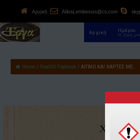
Αρχική
AlkisLembessis@cs.com
skyp
Ημέραι
Αρχική
Η Ζωή μ
Home
/
Real3D Flipbook
/
ΑΙΓΑΙΟ ΚΑΙ ΧΑΡΤΕΣ ΜΕ...
Αιγαί