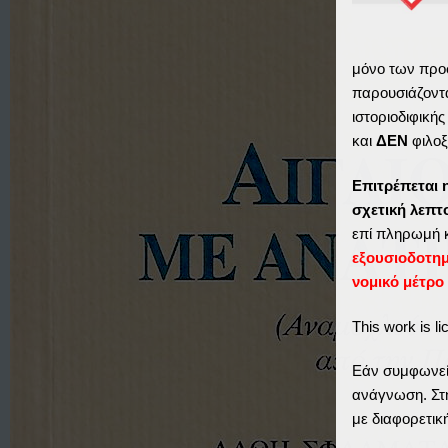
μόνο των προ
παρουσιάζοντα
ιστοριοδιφική
και
ΔΕΝ
φιλοξ
Επιτρέπεται 
σχετική λεπ
επί πληρωμή 
εξουσιοδοτη
νομικό μέτρο
This work is l
Εάν συμφωνείτ
ανάγνωση. Στη
με διαφορετικ