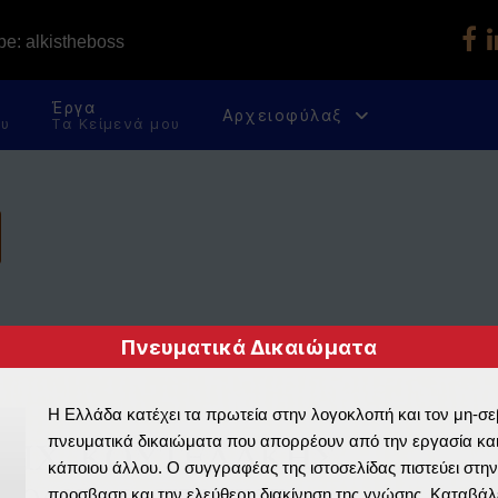
e: alkistheboss
Έργα
Αρχειοφύλαξ
ου
Τα Κείμενά μου
Πνευματικά Δικαιώματα
ο και Χάρτες με ανατρεπτική ματιά (2008)
Η Ελλάδα κατέχει τα πρωτεία στην λογοκλοπή και τον μη-σ
πνευματικά δικαιώματα που απορρέουν από την εργασία και
κάποιου άλλου. Ο συγγραφέας της ιστοσελίδας πιστεύει στην
προσβαση και την ελεύθερη διακίνηση της γνώσης. Καταβάλε