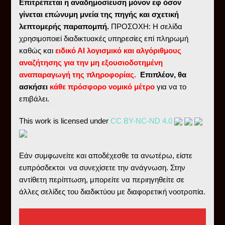
Επιτρέπεται η αναδημοσίευση μόνον εφ όσον
Σεπ 30, 2021
Ιου 30, 2021
γίνεται επώνυμη μνεία της πηγής και σχετική
Εφημερίδες
λεπτομερής παραπομπή.
ΠΡΟΣΟΧΗ: Η σελίδα
Ρεπορτάζ
χρησιμοποιεί διαδικτυακές υπηρεσίες επί πληρωμή
καθώς και
ειδικό ΑΙ λογισμικό και αλγόριθμους
Στην Σίφνο οι
αναζήτησης για την μη εξουσιοδοτημένη
εορτασμοί
αναπαραγωγή της πληροφορίας.
Επιπλέον, θα
δεν ήσαν
ασκήσει
κάθε πρόσφορο νομικό μέτρο
για να το
βουβοί
επιβάλει.
Δημοσιεύτηκε στην
εφημερίδα ΣΙΦΝΑΪΚΑ
This work is licensed under
CC BY-NC-ND 4.0
ΝΕΑ, φύλλο
Νοεμβρίου-
Δεκεμβρίου 2020.
Εάν συμφωνείτε και αποδέχεσθε τα ανωτέρω, είστε
Κάθε άλλο,…
ευπρόσδεκτοι να συνεχίσετε την ανάγνωση. Στην
Δεκ 31, 2020
αντίθετη περίπτωση, μπορείτε να περιηγηθείτε σε
άλλες σελίδες του διαδικτύου με διαφορετική νοοτροπία.