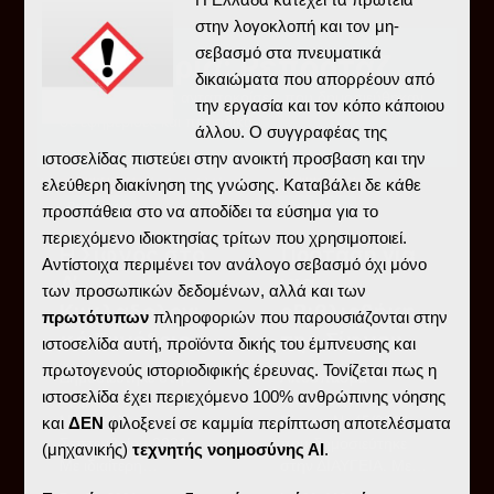
στην λογοκλοπή και τον μη-
σεβασμό στα πνευματικά
Κατηγορία:
Ρεπορτάζ
δικαιώματα που απορρέουν από
Ειδησεογραφικές ανταποκρίσεις που δημοσιεύθηκαν
την εργασία και τον κόπο κάποιου
σε εφημερίδες και περιοδικά
άλλου. Ο συγγραφέας της
ΔΙΑΥΓΕΙΑ
ιστοσελίδας πιστεύει στην ανοικτή προσβαση και την
Εφημερίδες
Εφημερίδες
ελεύθερη διακίνηση της γνώσης. Καταβάλει δε κάθε
Ρεπορτάζ
Ρεπορτάζ
προσπάθεια στο να αποδίδει τα εύσημα για το
περιεχόμενο ιδιοκτησίας τρίτων που χρησιμοποιεί.
Η Σίφνος στο
Πρόταση για
Αντίστοιχα περιμένει τον ανάλογο σεβασμό όχι μόνο
Δ’
μια
των προσωπικών δεδομένων, αλλά και των
Κυκλαδολογι
eΒιβλιοθήκη
πρωτότυπων
πληροφοριών που παρουσιάζονται στην
κό Συνέδριο
της Σίφνου
ιστοσελίδα αυτή, προϊόντα δικής του έμπνευσης και
πρωτογενούς ιστοριοδιφικής έρευνας. Τονίζεται πως η
Δημοσιεύτηκε στην
Απόσπασμα
ιστοσελίδα έχει περιεχόμενο 100% ανθρώπινης νόησης
εφημερίδα ΣΙΦΝΑΪΚΑ
Απόφασης Δήμου
ΝΕΑ, φύλλο
Σίφνου Νο45/2021
και
ΔΕΝ
φιλοξενεί σε καμμία περίπτωση αποτελέσματα
Σεπτεμβρίου 2021.
που δημοσιεύτηκε
(μηχανικής)
τεχνητής νοημοσύνης ΑΙ
.
Με ιδιαίτερη…
στην ΔΙΑΥΓΕΙΑ. Με…