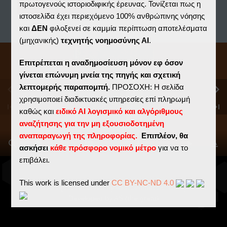
Φυλαχτά (ΜΒΠ 2005)
πρωτογενούς ιστοριοδιφικής έρευνας. Τονίζεται πως η
ιστοσελίδα έχει περιεχόμενο 100% ανθρώπινης νόησης
και
ΔΕΝ
φιλοξενεί σε καμμία περίπτωση αποτελέσματα
(μηχανικής)
τεχνητής νοημοσύνης ΑΙ
.
Επιτρέπεται η αναδημοσίευση μόνον εφ όσον
γίνεται επώνυμη μνεία της πηγής και σχετική
λεπτομερής παραπομπή.
ΠΡΟΣΟΧΗ: Η σελίδα
χρησιμοποιεί διαδικτυακές υπηρεσίες επί πληρωμή
καθώς και
ειδικό ΑΙ λογισμικό και αλγόριθμους
αναζήτησης για την μη εξουσιοδοτημένη
αναπαραγωγή της πληροφορίας.
Επιπλέον, θα
1 /
156
ασκήσει
κάθε πρόσφορο νομικό μέτρο
για να το
επιβάλει.
This work is licensed under
CC BY-NC-ND 4.0
© 2026 All rights reserved by AlkisLembessis. Designed &
Developed by AS (the great)
Εάν συμφωνείτε και αποδέχεσθε τα ανωτέρω, είστε