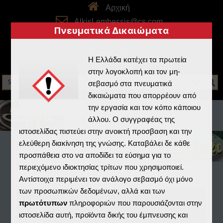
Αρχική
AlkisLembessis@cs.com
Πνευματικά Δικαιώματα
skype: alkistheboss
Η Ελλάδα κατέχει τα πρωτεία
στην λογοκλοπή και τον μη-
σεβασμό στα πνευματικά
δικαιώματα που απορρέουν από
την εργασία και τον κόπο κάποιου
άλλου. Ο συγγραφέας της
ιστοσελίδας πιστεύει στην ανοικτή προσβαση και την
ελεύθερη διακίνηση της γνώσης. Καταβάλει δε κάθε
προσπάθεια στο να αποδίδει τα εύσημα για το
περιεχόμενο ιδιοκτησίας τρίτων που χρησιμοποιεί.
Αντίστοιχα περιμένει τον ανάλογο σεβασμό όχι μόνο
των προσωπικών δεδομένων, αλλά και των
Home
/
Real3D Flipbook
/
πρωτότυπων
πληροφοριών που παρουσιάζονται στην
ιστοσελίδα αυτή, προϊόντα δικής του έμπνευσης και