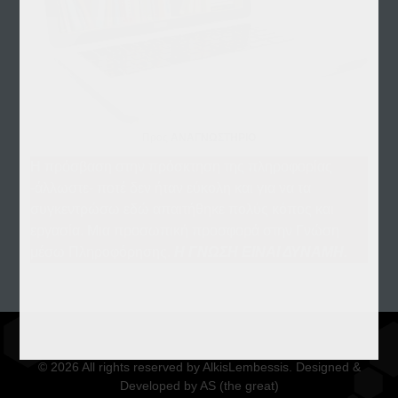
Προς
ΑΝΑΓΝΩΣΤΗΡΙΟ
Η πρόσβαση στην πρόσκτηση της πληροφορίας
-άλλωστε- ποτέ δεν ήταν εύκολη και για να τα
συγκεντρώσω εδώ απαιτήθηκε πολύς κόπος και
εργασία. Μια προσωπική προσφορά στην Γνώση
μέσω Πληροφόρησης.
Η ΓΝΩΣΗ ΕΙΝΑΙ ΔΥΝΑΜΗ.
© 2026 All rights reserved by AlkisLembessis. Designed &
Developed by AS (the great)