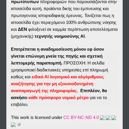
πρωτότυπων
πληροφοριών που παρουσιάζονται στην
ιστοσελίδα αυτή, προϊόντα δικής του έμπνευσης και
πρωτογενούς ιστοριοδιφικής έρευνας. Τονίζεται πως η
ιστοσελίδα έχει περιεχόμενο 100% ανθρώπινης νόησης
και
ΔΕΝ
φιλοξενεί σε καμμία περίπτωση αποτελέσματα
Αρχειοφύλαξ
(μηχανικής)
τεχνητής νοημοσύνης ΑΙ
.
Επιτρέπεται η αναδημοσίευση μόνον εφ όσον
Περιέχει δύο συμπληρωματικές μεταξύ τους περιοχές
γίνεται επώνυμη μνεία της πηγής και σχετική
με αρχεία πολλαπλών τύπων. Στο ΑΠΟΘΕΤΗΡΙΟ
λεπτομερής παραπομπή.
ΠΡΟΣΟΧΗ: Η σελίδα
υπάρχουν συγκεντρωμένα
αρχεία για “κατέβασμα”
χρησιμοποιεί διαδικτυακές υπηρεσίες επί πληρωμή
κατανεμημένα σε “…θήκες”, χωρίς δυνατότητα
καθώς και
ειδικό ΑΙ λογισμικό και αλγόριθμους
προθέασης. Στο ΑΝΑΓΝΩΣΤΗΡΙΟ εμφανίζω
αναζήτησης για την μη εξουσιοδοτημένη
πολυσέλιδα
αρχεία για “διαβαστερούς”,
που
αναπαραγωγή της πληροφορίας.
Επιπλέον, θα
μπορούν να διαβαστούν online, κατηγοριοποιημένα
ασκήσει
κάθε πρόσφορο νομικό μέτρο
για να το
σε “Ράφια Βιβλιοθήκης”.
επιβάλει.
This work is licensed under
CC BY-NC-ND 4.0