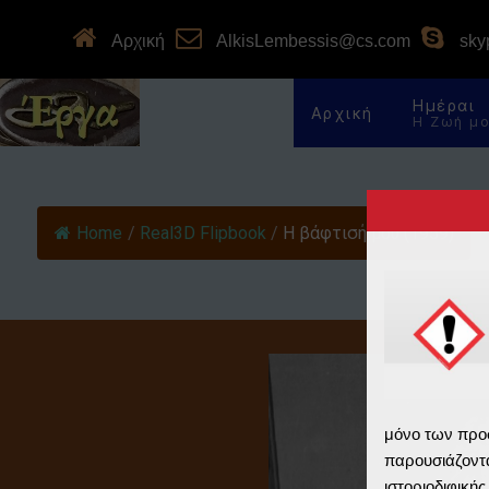
Αρχική
AlkisLembessis@cs.com
skyp
Ημέραι
Αρχική
Η Ζωή μ
Home
/
Real3D Flipbook
/
Η βάφτισή μου (1959)
μόνο των προ
παρουσιάζοντα
ιστοριοδιφική