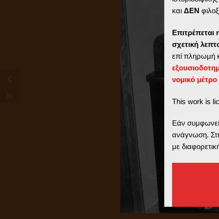
και
ΔΕΝ
φιλοξ
Επιτρέπεται 
σχετική λεπ
επί πληρωμή 
εξουσιοδοτη
νομικό μέτρο
This work is l
Εάν συμφωνείτ
ανάγνωση. Στη
με διαφορετικ