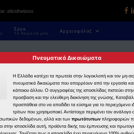
e: alkistheboss
Έργα
Αρχειοφύλαξ
ου
Τα Κείμενά μου
Πνευματικά Δικαιώματα
Η Ελλάδα κατέχει τα πρωτεία στην λογοκλοπή και τον μη-σ
πνευματικά δικαιώματα που απορρέουν από την εργασία και
κάποιου άλλου. Ο συγγραφέας της ιστοσελίδας πιστεύει στην
προσβαση και την ελεύθερη διακίνηση της γνώσης. Καταβάλε
προσπάθεια στο να αποδίδει τα εύσημα για το περιεχόμενο ι
τρίτων που χρησιμοποιεί. Αντίστοιχα περιμένει τον ανάλογο
σωπικών δεδομένων, αλλά και των
πρωτότυπων
πληροφοριών π
ι στην ιστοσελίδα αυτή, προϊόντα δικής του έμπνευσης και πρωτογ
ς έρευνας. Τονίζεται πως η ιστοσελίδα έχει περιεχόμενο 100% ανθρ