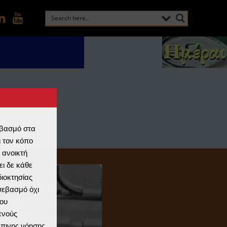
εβασμό στα
 τον κόπο
 ανοικτή
ι δε κάθε
διοκτησίας
 σεβασμό όχι
ου
ενούς
ώπινης νόησης