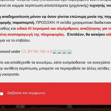
ενεί σε καμμία περίπτωση αποτελέσματα (μηχανικής)
τεχνητής νο
η αναδημοσίευση μόνον εφ όσον γίνεται επώνυμη μνεία της πηγ
τομερής παραπομπή.
ΠΡΟΣΟΧΗ: Η σελίδα χρησιμοποιεί διαδικτυακ
καθώς και
ειδικό ΑΙ λογισμικό και αλγόριθμους αναζήτησης για τ
μένη αναπαραγωγή της πληροφορίας.
Επιπλέον, θα ασκήσει
κά
για να το επιβάλει.
icensed under
CC BY-NC-ND 4.0
ε και αποδέχεσθε τα ανωτέρω, είστε ευπρόσδεκτοι να συνεχίσετε
ν αντίθετη περίπτωση, μπορείτε να περιηγηθείτε σε άλλες σελίδες 
ή νοοτροπία.
Διάβασα και συμφωνώ