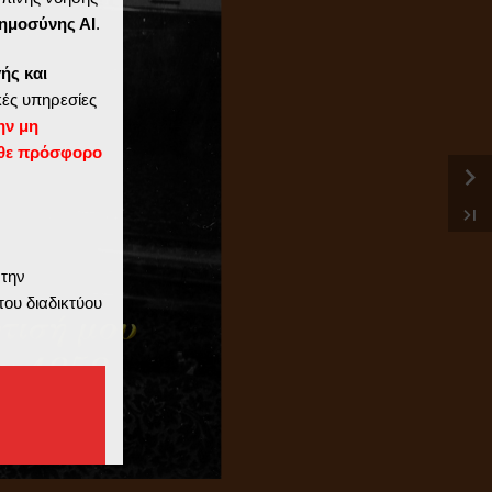
ημοσύνης ΑΙ
.
ής και
ές υπηρεσίες
ην μη
θε πρόσφορο
 την
του διαδικτύου