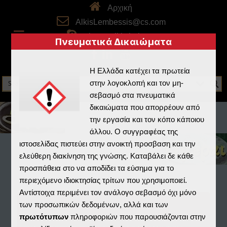
Αρχική
AlkisLembessis@cs.com
skype: alkistheboss
Πνευματικά Δικαιώματα
Η Ελλάδα κατέχει τα πρωτεία
στην λογοκλοπή και τον μη-
σεβασμό στα πνευματικά
δικαιώματα που απορρέουν από
την εργασία και τον κόπο κάποιου
άλλου. Ο συγγραφέας της
ιστοσελίδας πιστεύει στην ανοικτή προσβαση και την
ελεύθερη διακίνηση της γνώσης. Καταβάλει δε κάθε
προσπάθεια στο να αποδίδει τα εύσημα για το
περιεχόμενο ιδιοκτησίας τρίτων που χρησιμοποιεί.
Αντίστοιχα περιμένει τον ανάλογο σεβασμό όχι μόνο
Home
/
Real3D Flipbook
/
των προσωπικών δεδομένων, αλλά και των
πρωτότυπων
πληροφοριών που παρουσιάζονται στην