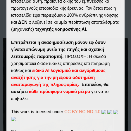
ΞΥΛΟΓΛΥΠΤΑ ΤΕΜΠΛΑ ΤΗΣ ΔΩΔΕΚΑΝΗΣΟΥ...
ιστοσελίδα αυτή, προϊόντα δικής του έμπνευσης και
πρωτογενούς ιστοριοδιφικής έρευνας. Τονίζεται πως η
ιστοσελίδα έχει περιεχόμενο 100% ανθρώπινης νόησης
και
ΔΕΝ
φιλοξενεί σε καμμία περίπτωση αποτελέσματα
(μηχανικής)
τεχνητής νοημοσύνης ΑΙ
.
Ξυλόγλυπτα Τέμπλα της 12Νήσου μέχρι το 1700 (1986)
Επιτρέπεται η αναδημοσίευση μόνον εφ όσον
γίνεται επώνυμη μνεία της πηγής και σχετική
λεπτομερής παραπομπή.
ΠΡΟΣΟΧΗ: Η σελίδα
χρησιμοποιεί διαδικτυακές υπηρεσίες επί πληρωμή
καθώς και
ειδικό ΑΙ λογισμικό και αλγόριθμους
αναζήτησης για την μη εξουσιοδοτημένη
αναπαραγωγή της πληροφορίας.
Επιπλέον, θα
ασκήσει
κάθε πρόσφορο νομικό μέτρο
για να το
επιβάλει.
This work is licensed under
CC BY-NC-ND 4.0