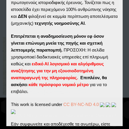
Κατηχητικό Αγ.Νικολάου 1968-69
πρωτογενούς ιστοριοδιφικής έρευνας. Τονίζεται πως η
ιστοσελίδα έχει περιεχόμενο 100% ανθρώπινης νόησης
και
ΔΕΝ
φιλοξενεί σε καμμία περίπτωση αποτελέσματα
(μηχανικής)
τεχνητής νοημοσύνης ΑΙ
.
Κατηχητικό Αγ.Νικολάου 1968-69
Επιτρέπεται η αναδημοσίευση μόνον εφ όσον
γίνεται επώνυμη μνεία της πηγής και σχετική
λεπτομερής παραπομπή.
ΠΡΟΣΟΧΗ: Η σελίδα
χρησιμοποιεί διαδικτυακές υπηρεσίες επί πληρωμή
καθώς και
ειδικό ΑΙ λογισμικό και αλγόριθμους
αναζήτησης για την μη εξουσιοδοτημένη
αναπαραγωγή της πληροφορίας.
Επιπλέον, θα
ασκήσει
κάθε πρόσφορο νομικό μέτρο
για να το
επιβάλει.
This work is licensed under
CC BY-NC-ND 4.0
© 2026 All rights reserved by AlkisLembessis. Designed &
Developed by AS (the great)
Εάν συμφωνείτε και αποδέχεσθε τα ανωτέρω, είστε