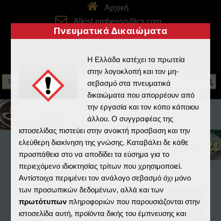
Αρχική
AlkisLembessis@cs.com
Πνευματικά Δικαιώματα
skype: alkistheboss
Η Ελλάδα κατέχει τα πρωτεία
στην λογοκλοπή και τον μη-
σεβασμό στα πνευματικά
δικαιώματα που απορρέουν από
την εργασία και τον κόπο κάποιου
άλλου. Ο συγγραφέας της
ιστοσελίδας πιστεύει στην ανοικτή προσβαση και την
ελεύθερη διακίνηση της γνώσης. Καταβάλει δε κάθε
προσπάθεια στο να αποδίδει τα εύσημα για το
περιεχόμενο ιδιοκτησίας τρίτων που χρησιμοποιεί.
Αντίστοιχα περιμένει τον ανάλογο σεβασμό όχι μόνο
των προσωπικών δεδομένων, αλλά και των
Home
/
Real3D Flipbook
/
πρωτότυπων
πληροφοριών που παρουσιάζονται στην
ιστοσελίδα αυτή, προϊόντα δικής του έμπνευσης και