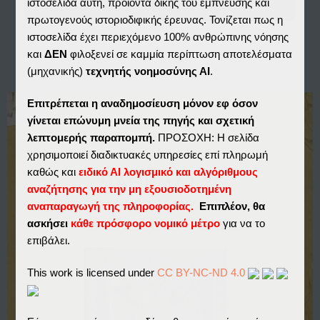
Μαθήματα Χρ/Βυζ Αρχαιολογίας και...
ιστοσελίδα αυτή, προϊόντα δικής του έμπνευσης και
πρωτογενούς ιστοριοδιφικής έρευνας. Τονίζεται πως η
ιστοσελίδα έχει περιεχόμενο 100% ανθρώπινης νόησης
και
ΔΕΝ
φιλοξενεί σε καμμία περίπτωση αποτελέσματα
(μηχανικής)
τεχνητής νοημοσύνης ΑΙ
.
Μαθήματα Χρ/Βυζ Αρχαιολογίας (1975)
Επιτρέπεται η αναδημοσίευση μόνον εφ όσον
γίνεται επώνυμη μνεία της πηγής και σχετική
λεπτομερής παραπομπή.
ΠΡΟΣΟΧΗ: Η σελίδα
χρησιμοποιεί διαδικτυακές υπηρεσίες επί πληρωμή
καθώς και
ειδικό ΑΙ λογισμικό και αλγόριθμους
αναζήτησης για την μη εξουσιοδοτημένη
αναπαραγωγή της πληροφορίας.
Επιπλέον, θα
ασκήσει
κάθε πρόσφορο νομικό μέτρο
για να το
επιβάλει.
This work is licensed under
CC BY-NC-ND 4.0