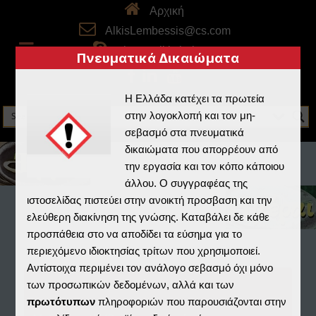
Αρχική
AlkisLembessis@cs.com
skype: alkistheboss
Πνευματικά Δικαιώματα
Η Ελλάδα κατέχει τα πρωτεία
στην λογοκλοπή και τον μη-
σεβασμό στα πνευματικά
δικαιώματα που απορρέουν από
την εργασία και τον κόπο κάποιου
άλλου. Ο συγγραφέας της
ιστοσελίδας πιστεύει στην ανοικτή προσβαση και την
ελεύθερη διακίνηση της γνώσης. Καταβάλει δε κάθε
προσπάθεια στο να αποδίδει τα εύσημα για το
περιεχόμενο ιδιοκτησίας τρίτων που χρησιμοποιεί.
Αντίστοιχα περιμένει τον ανάλογο σεβασμό όχι μόνο
Home
/
Real3D Flipbook
/
των προσωπικών δεδομένων, αλλά και των
πρωτότυπων
πληροφοριών που παρουσιάζονται στην