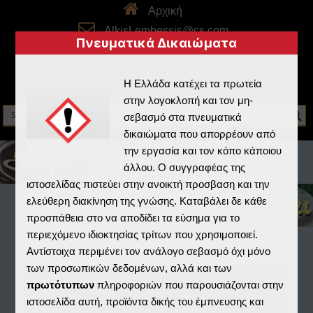
Αρχική
AlkisLembessis@cs.com
Πνευματικά Δικαιώματα
skype: alkistheboss
Η Ελλάδα κατέχει τα πρωτεία
στην λογοκλοπή και τον μη-
σεβασμό στα πνευματικά
δικαιώματα που απορρέουν από
την εργασία και τον κόπο κάποιου
άλλου. Ο συγγραφέας της
ιστοσελίδας πιστεύει στην ανοικτή προσβαση και την
ελεύθερη διακίνηση της γνώσης. Καταβάλει δε κάθε
προσπάθεια στο να αποδίδει τα εύσημα για το
περιεχόμενο ιδιοκτησίας τρίτων που χρησιμοποιεί.
Αντίστοιχα περιμένει τον ανάλογο σεβασμό όχι μόνο
των προσωπικών δεδομένων, αλλά και των
Home
/
Real3D Flipbook
/
πρωτότυπων
πληροφοριών που παρουσιάζονται στην
ιστοσελίδα αυτή, προϊόντα δικής του έμπνευσης και