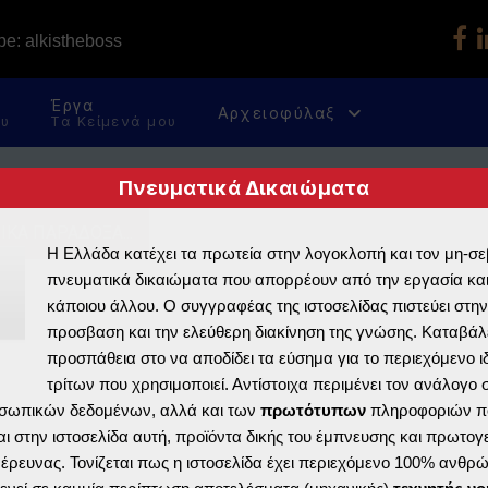
e: alkistheboss
Έργα
Αρχειοφύλαξ
ου
Τα Κείμενά μου
Πνευματικά Δικαιώματα
ΚΑ ΠΑΡΑΔΟΞΑ...
Η Ελλάδα κατέχει τα πρωτεία στην λογοκλοπή και τον μη-σ
πνευματικά δικαιώματα που απορρέουν από την εργασία και
κάποιου άλλου. Ο συγγραφέας της ιστοσελίδας πιστεύει στην
προσβαση και την ελεύθερη διακίνηση της γνώσης. Καταβάλε
προσπάθεια στο να αποδίδει τα εύσημα για το περιεχόμενο ι
τρίτων που χρησιμοποιεί. Αντίστοιχα περιμένει τον ανάλογο
σωπικών δεδομένων, αλλά και των
πρωτότυπων
πληροφοριών π
ι στην ιστοσελίδα αυτή, προϊόντα δικής του έμπνευσης και πρωτογ
ς έρευνας. Τονίζεται πως η ιστοσελίδα έχει περιεχόμενο 100% ανθρ