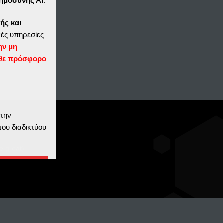
ημοσύνης ΑΙ
.
ής και
ές υπηρεσίες
ην μη
θε πρόσφορο
 την
του διαδικτύου
e great)