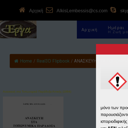
Αρχική
AlkisLembessis@cs.com
skyp
Ημέραι
Αρχική
Η Ζωή μ
Home
/
Real3D Flipbook
/
ΑΝΑΣΚΕΥΗ ΣΤΑ ΤΟΠΩΝΥΜΙ
Ανασκευή στα Τοπωνυμικά Παράδοξα Αττικής (1994)
μόνο των προ
παρουσιάζοντα
ιστοριοδιφική