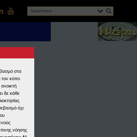
εβασμό στα
 τον κόπο
 ανοικτή
ι δε κάθε
διοκτησίας
 σεβασμό όχι
ου
ενούς
ώπινης νόησης