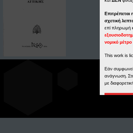
και
ΔΕΝ
φιλοξ
Επιτρέπεται 
σχετική λεπ
επί πληρωμή 
εξουσιοδοτη
νομικό μέτρο
This work is l
Εάν συμφωνείτ
ανάγνωση. Στη
με διαφορετικ
© 2026 