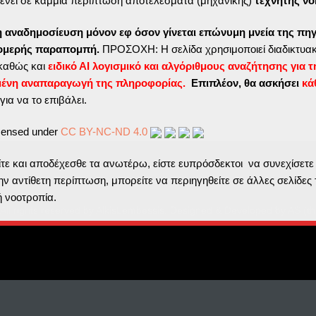
ενεί σε καμμία περίπτωση αποτελέσματα (μηχανικής)
τεχνητής νο
η αναδημοσίευση μόνον εφ όσον γίνεται επώνυμη μνεία της πηγ
τομερής παραπομπή.
ΠΡΟΣΟΧΗ: Η σελίδα χρησιμοποιεί διαδικτυακ
καθώς και
ειδικό ΑΙ λογισμικό και αλγόριθμους αναζήτησης για τ
μένη αναπαραγωγή της πληροφορίας.
Επιπλέον, θα ασκήσει
κά
για να το επιβάλει.
icensed under
CC BY-NC-ND 4.0
ε και αποδέχεσθε τα ανωτέρω, είστε ευπρόσδεκτοι να συνεχίσετε
ν αντίθετη περίπτωση, μπορείτε να περιηγηθείτε σε άλλες σελίδες 
ή νοοτροπία.
All rights reserved by AlkisLembessis. Designed & Developed by AS (th
Διάβασα και συμφωνώ