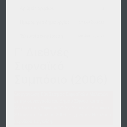
Αριθμός αρχείων
1
Ημερομηνία δημιουργίας
17 Ιουλίου 2022
Τελευταία ενημέρωση
Ιουλίου 17, 2022
Γ’ Διεθνές
Σιφναϊκό
Συμπόσιο (2006)
Διοργάνωση
Σύνδεσμος Σιφναϊκών Μελετών
με την συνεργασία του Δήμου Σίφνου και της
Αδελφότητας Σιφνίων "Ο Αγ. Συμεών". Διάρκεια
29 Ιουνίου-2 ιουλίου 2006. Εις μνήμην Νικολάου
Βερνίκου-Ευγενίδη.