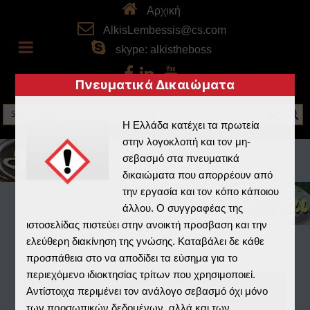
Αρχική
AlkisLembessis@cs.com
skype: alkistheboss
Πνευματικά Δικαιώματα
Η Ελλάδα κατέχει τα πρωτεία
στην λογοκλοπή και τον μη-
σεβασμό στα πνευματικά
δικαιώματα που απορρέουν από
την εργασία και τον κόπο κάποιου
άλλου. Ο συγγραφέας της
ιστοσελίδας πιστεύει στην ανοικτή προσβαση και την
ελεύθερη διακίνηση της γνώσης. Καταβάλει δε κάθε
προσπάθεια στο να αποδίδει τα εύσημα για το
περιεχόμενο ιδιοκτησίας τρίτων που χρησιμοποιεί.
Home
»
Αρχειοφύλαξ
»
Αποθετήριο
»
Αντίστοιχα περιμένει τον ανάλογο σεβασμό όχι μόνο
των προσωπικών δεδομένων, αλλά και των