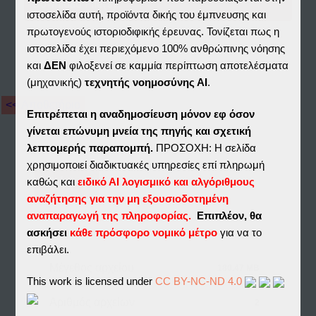
Download File(s)
ιστοσελίδα αυτή, προϊόντα δικής του έμπνευσης και
πρωτογενούς ιστοριοδιφικής έρευνας. Τονίζεται πως η
ιστοσελίδα έχει περιεχόμενο 100% ανθρώπινης νόησης
και
ΔΕΝ
φιλοξενεί σε καμμία περίπτωση αποτελέσματα
(μηχανικής)
τεχνητής νοημοσύνης ΑΙ
.
<< Αποθετήριο
Επιτρέπεται η αναδημοσίευση μόνον εφ όσον
γίνεται επώνυμη μνεία της πηγής και σχετική
λεπτομερής παραπομπή.
ΠΡΟΣΟΧΗ: Η σελίδα
χρησιμοποιεί διαδικτυακές υπηρεσίες επί πληρωμή
Λήψη
καθώς και
ειδικό ΑΙ λογισμικό και αλγόριθμους
αναζήτησης για την μη εξουσιοδοτημένη
αναπαραγωγή της πληροφορίας.
Επιπλέον, θα
ασκήσει
κάθε πρόσφορο νομικό μέτρο
για να το
Λήψη
169
επιβάλει.
Μέγεθος αρχείου
180.47 MB
This work is licensed under
CC BY-NC-ND 4.0
Αριθμός αρχείων
2