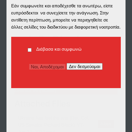
Εάν συμφωνείτε και αποδέχεσθε τα ανωτέρω, είστε
Ημερομηνία δημιουργίας
28 Ιουνίου 2022
ευπρόσδεκτοι να συνεχίσετε την ανάγνωση. Στην
αντίθετη περίπτωση, μπορείτε να περιηγηθείτε σε
Τελευταία ενημέρωση
Ιουλίου 18, 2022
άλλες σελίδες του διαδικτύου με διαφορετική νοοτροπία.
col. R. Black on
Διάβασα και συμφωνώ
Ukraine
Βίντεο από YouTube με έναν αποδεδειγμένα
Αμερικανό πατριώτη, που δεν θα τον έλεγες και
βαμμένο "κόκκινο". Η φωνή της αλήθειας τελικά
είναι και πατριωτική.
Attached Files
Ukraine has lost the war (Ret. Col.
Λήψη
US Senator Richard Black). YT-