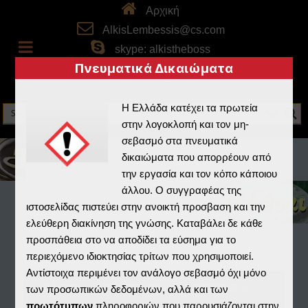
Αρχική
AlkisLembessis@cs.com
skype: alkistheboss
Πνευματικά Δικαιώματα
Η Ελλάδα κατέχει τα πρωτεία
στην λογοκλοπή και τον μη-
σεβασμό στα πνευματικά
δικαιώματα που απορρέουν από
την εργασία και τον κόπο κάποιου
άλλου. Ο συγγραφέας της
ιστοσελίδας πιστεύει στην ανοικτή προσβαση και την
ελεύθερη διακίνηση της γνώσης. Καταβάλει δε κάθε
προσπάθεια στο να αποδίδει τα εύσημα για το
περιεχόμενο ιδιοκτησίας τρίτων που χρησιμοποιεί.
Αντίστοιχα περιμένει τον ανάλογο σεβασμό όχι μόνο
Home
»
Αρχειοφύλαξ
»
Αποθετήριο
»
των προσωπικών δεδομένων, αλλά και των
πρωτότυπων
πληροφοριών που παρουσιάζονται στην