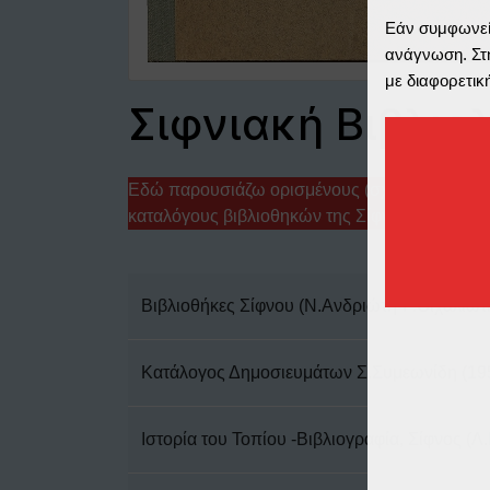
Εάν συμφωνείτ
ανάγνωση. Στη
με διαφορετικ
Σιφνιακή Βιβλιο
Εδώ παρουσιάζω ορισμένους (σχετικά δυσεύρ
καταλόγους βιβλιοθηκών της Σίφνου
Βιβλιοθήκες Σίφνου (Ν.Ανδριώτη-Ρ.Οιχαλιώτη
Κατάλογος Δημοσιευμάτων Σ.Συμεωνίδη (195
Ιστορία του Τοπίου -Βιβλιογραφία, Σίφνος (Λ