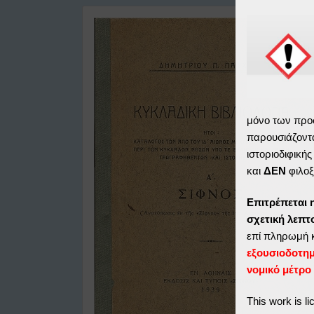
μόνο των προ
παρουσιάζοντα
ιστοριοδιφική
και
ΔΕΝ
φιλοξ
Επιτρέπεται 
σχετική λεπ
επί πληρωμή 
εξουσιοδοτη
νομικό μέτρο
This work is l