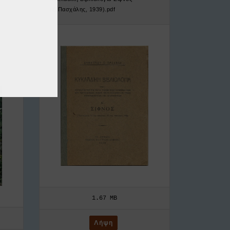
(Δ.Πασχάλης, 1939).pdf
1.67 MB
Λήψη