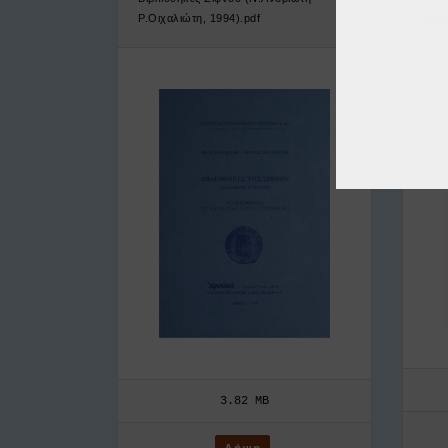
Ρ.Οιχαλιώτη, 1994).pdf
Σ.Συ
3.82 MB