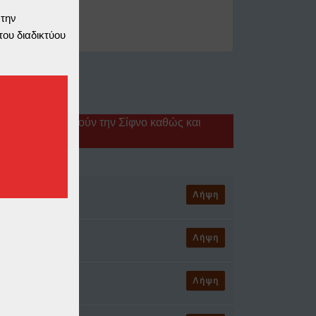
 την
του διαδικτύου
δόσεις που αφορούν την Σίφνο καθώς και
Λήψη
Λήψη
Λήψη