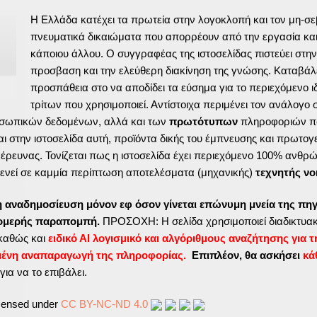
Η Ελλάδα κατέχει τα πρωτεία στην λογοκλοπή και τον μη-σ
πνευματικά δικαιώματα που απορρέουν από την εργασία και
κάποιου άλλου. Ο συγγραφέας της ιστοσελίδας πιστεύει στην
προσβαση και την ελεύθερη διακίνηση της γνώσης. Καταβάλε
προσπάθεια στο να αποδίδει τα εύσημα για το περιεχόμενο ι
τρίτων που χρησιμοποιεί. Αντίστοιχα περιμένει τον ανάλογο
σωπικών δεδομένων, αλλά και των
πρωτότυπων
πληροφοριών π
ι στην ιστοσελίδα αυτή, προϊόντα δικής του έμπνευσης και πρωτογ
ς έρευνας. Τονίζεται πως η ιστοσελίδα έχει περιεχόμενο 100% ανθρ
ενεί σε καμμία περίπτωση αποτελέσματα (μηχανικής)
τεχνητής νο
η αναδημοσίευση μόνον εφ όσον γίνεται επώνυμη μνεία της πηγ
τομερής παραπομπή.
ΠΡΟΣΟΧΗ: Η σελίδα χρησιμοποιεί διαδικτυακ
καθώς και
ειδικό ΑΙ λογισμικό και αλγόριθμους αναζήτησης για τ
μένη αναπαραγωγή της πληροφορίας.
Επιπλέον, θα ασκήσει
κά
για να το επιβάλει.
icensed under
CC BY-NC-ND 4.0