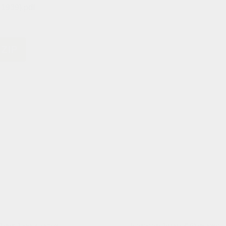
 1939).pdf
 ZIP
λογος Δημοσιευμάτων
Ιστορία του Τοπίου -Βιβλιογραφία,