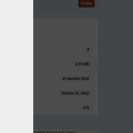
Λήψη
4
2.70 MB
21 Ιουλίου 2022
Ιουλίου 22, 2022
379
Κυκλαδική Βιβλιολογία-Σίφνος