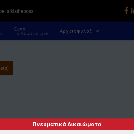
e: alkistheboss
Έργα
Αρχειοφύλαξ
ου
Τα Κείμενά μου
e(s)
Πνευματικά Δικαιώματα