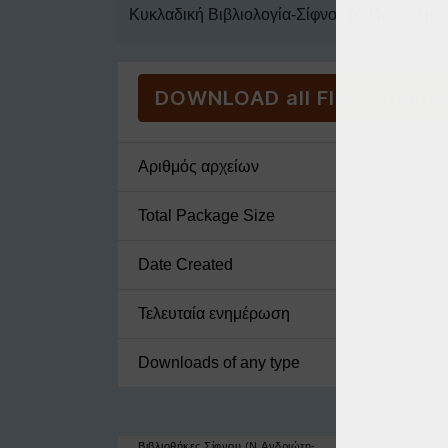
Κυκλαδική Βιβλιολογία-Σίφνος (Δ.Πασχάλης,
DOWNLOAD all FILES in one
Αριθμός αρχείων
Total Package Size
Date Created
Τελευταία ενημέρωση
Downloads of any type
Βιβλιοθήκες Σίφνου (Ν.Ανδριώτη-
Κατά