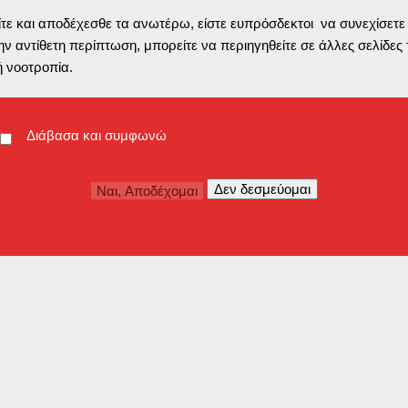
ε και αποδέχεσθε τα ανωτέρω, είστε ευπρόσδεκτοι να συνεχίσετε
ν αντίθετη περίπτωση, μπορείτε να περιηγηθείτε σε άλλες σελίδες 
ή νοοτροπία.
λογία
Διάβασα και συμφωνώ
ετους)
βιβλιογραφικούς καταλόγους
με άρθρα, έντυπα και εκ
, 1994).pdf
7-2017).pdf
.Μενδώνη, 1997).pdf