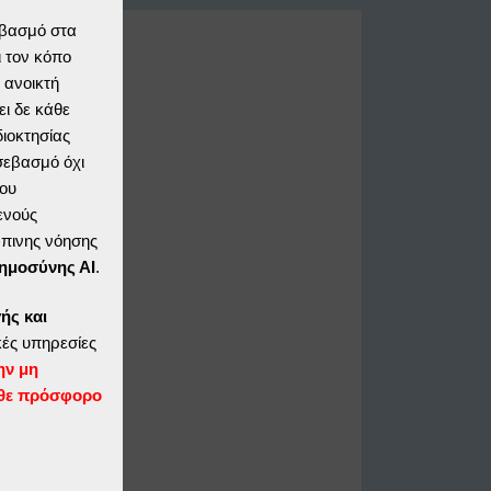
εβασμό στα
 τον κόπο
 ανοικτή
ι δε κάθε
διοκτησίας
 σεβασμό όχι
ου
ενούς
ώπινης νόησης
ημοσύνης ΑΙ
.
ής και
ές υπηρεσίες
ην μη
θε πρόσφορο