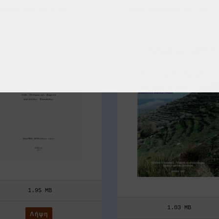
μεωνίδη (1957-2017).pdf
Σίφνος (Λ.Μενδώνη, 1997).pdf
1.95 MB
1.03 MB
Λήψη