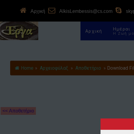
Αρχική
AlkisLembessis@cs.com
skyp
Ημέραι
Αρχική
Η Ζωή μ
Home
»
Αρχειοφύλαξ
»
Αποθετήριο
»
Download Fil
<< Αποθετήριο