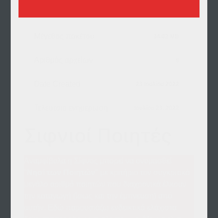
Λήψεις
143
Μέγεθος πακέτου
34.02 MB
Αριθμός αρχείων
5
Date Created
23 Ιουλίου 2022
Τελευταία ενημέρωση
Ιουλίου 23, 2022
Σιφνιοί Ποιητές
Αναμφίβολα η Σίφνος μπορεί να ονομασθεί
"
Νησί των Ποιητών
" με κριτήριο τον συγκριτικά
μεγάλο αριθμό ποιητών που διαχρονικά έλκουν
την καταγωγή (ίσως και την έμπνευση) από
αυτήν. Εδώ παρουσιάζω ενδεικτικά ελάχιστα