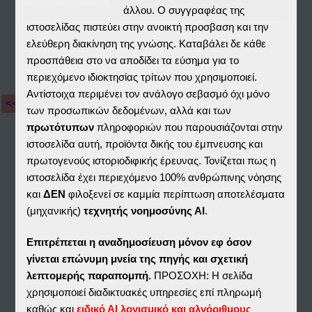
Download File(s)
άλλου. Ο συγγραφέας της
ιστοσελίδας πιστεύει στην ανοικτή προσβαση και την
ελεύθερη διακίνηση της γνώσης. Καταβάλει δε κάθε
προσπάθεια στο να αποδίδει τα εύσημα για το
περιεχόμενο ιδιοκτησίας τρίτων που χρησιμοποιεί.
Αντίστοιχα περιμένει τον ανάλογο σεβασμό όχι μόνο
<< Αποθετήριο
των προσωπικών δεδομένων, αλλά και των
πρωτότυπων
πληροφοριών που παρουσιάζονται στην
ιστοσελίδα αυτή, προϊόντα δικής του έμπνευσης και
πρωτογενούς ιστοριοδιφικής έρευνας. Τονίζεται πως η
ιστοσελίδα έχει περιεχόμενο 100% ανθρώπινης νόησης
και
ΔΕΝ
φιλοξενεί σε καμμία περίπτωση αποτελέσματα
(μηχανικής)
τεχνητής νοημοσύνης ΑΙ
.
Επιτρέπεται η αναδημοσίευση μόνον εφ όσον
γίνεται επώνυμη μνεία της πηγής και σχετική
λεπτομερής παραπομπή.
ΠΡΟΣΟΧΗ: Η σελίδα
χρησιμοποιεί διαδικτυακές υπηρεσίες επί πληρωμή
καθώς και
ειδικό ΑΙ λογισμικό και αλγόριθμους