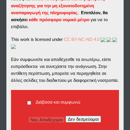
αναζήτησης για την μη εξουσιοδοτημένη
αναπαραγωγή της πληροφορίας.
Επιπλέον, θα
ασκήσει
κάθε πρόσφορο νομικό μέτρο
για να το
επιβάλει.
This work is licensed under
CC BY-NC-ND 4.0
Εάν συμφωνείτε και αποδέχεσθε τα ανωτέρω, είστε
ευπρόσδεκτοι να συνεχίσετε την ανάγνωση. Στην
αντίθετη περίπτωση, μπορείτε να περιηγηθείτε σε
άλλες σελίδες του διαδικτύου με διαφορετική νοοτροπία.
DOWNLOAD all FILES in
Διάβασα και συμφωνώ
one ZIP