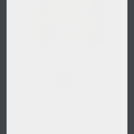
4.84 MB
Λήψη
Ο Αγνωστος Γρυπάρης (Θ.Σπεράντσα, 1954).pdf