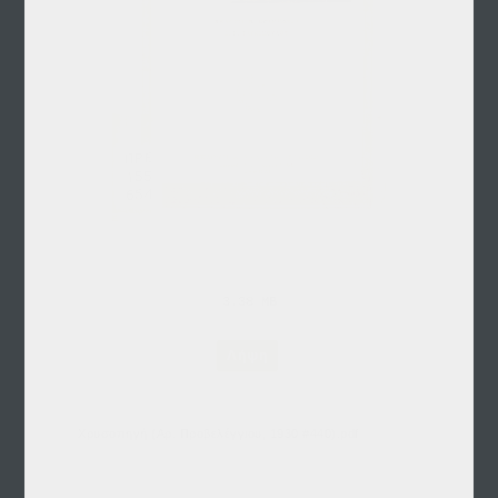
3.38 MB
Λήψη
Χρυσοπηγή (Αρ. Προβελέγγιου, 1930 #440).pdf