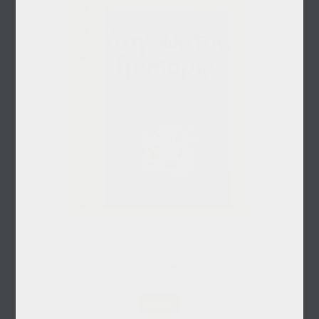
2.79 MB
Λήψη