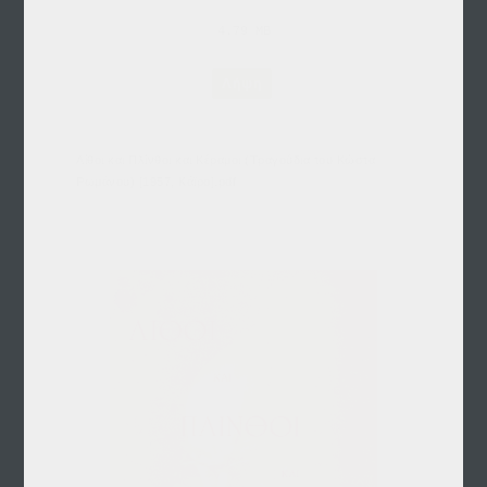
4.79 MB
Λήψη
Λίθοι και Πλίνθοι και Κέραμοι (Τραγούδια του Κώστα
Ρωμάνου) [1957, Κάϊρο].pdf