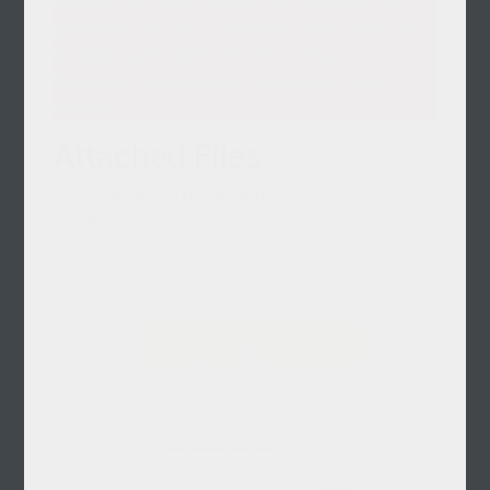
δείγματα της τέχνης αυτής που μοιάζει να είναι
ενσωματωμένη στο Σιφνιακό κύτταρο μέσα από
τα καθημερινά τραγούδια, τους άδολους
ποιητικούς διαγωνισμούς στα γλέντια και τα
κάλαντα.
Attached Files
Τα Τραγούδια του Ραμπαγά (Δ.Π. Ταγκόπουλος,
1922).pdf