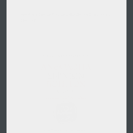
Ανθολογία Σιφνίων Ποιητων 1801-1984 (Ν.Σταφυλοπάτη,
1984).pdf