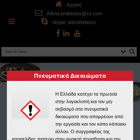
Αρχική
AlkisLembessis@cs.com
skype: alkistheboss
Πνευματικά Δικαιώματα
Η Ελλάδα κατέχει τα πρωτεία
στην λογοκλοπή και τον μη-
σεβασμό στα πνευματικά
δικαιώματα που απορρέουν από
την εργασία και τον κόπο κάποιου
Home
»
Αρχειοφύλαξ
»
Αποθετήριο
»
άλλου. Ο συγγραφέας της
ιστοσελίδας πιστεύει στην ανοικτή προσβαση και την