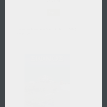
17.24 MB
Λήψη
Σίφνος, το Απολλώνιο Φως (ΤΟΥΜΠΗΣ, 2000)
σελ.96.pdf