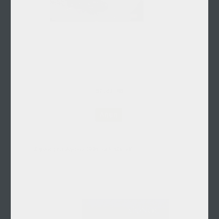
57.81 MB
Λήψη
Σίφνος (Υπ.Αιγαιου,1998, σελ.82).pdf