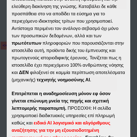
Download File(s)
ελεύθερη διακίνηση της γνώσης. Καταβάλει δε κάθε
προσπάθεια στο να αποδίδει τα εύσημα για το
περιεχόμενο ιδιοκτησίας τρίτων που χρησιμοποιεί.
Αντίστοιχα περιμένει τον ανάλογο σεβασμό όχι μόνο
των προσωπικών δεδομένων, αλλά και των
πρωτότυπων
πληροφοριών που παρουσιάζονται στην
<< Αποθετήριο
ιστοσελίδα αυτή, προϊόντα δικής του έμπνευσης και
πρωτογενούς ιστοριοδιφικής έρευνας. Τονίζεται πως η
ιστοσελίδα έχει περιεχόμενο 100% ανθρώπινης νόησης
και
ΔΕΝ
φιλοξενεί σε καμμία περίπτωση αποτελέσματα
(μηχανικής)
τεχνητής νοημοσύνης ΑΙ
.
Λήψη
Επιτρέπεται η αναδημοσίευση μόνον εφ όσον
γίνεται επώνυμη μνεία της πηγής και σχετική
λεπτομερής παραπομπή.
ΠΡΟΣΟΧΗ: Η σελίδα
Λήψεις
154
χρησιμοποιεί διαδικτυακές υπηρεσίες επί πληρωμή
καθώς και
ειδικό ΑΙ λογισμικό και αλγόριθμους
Μέγεθος πακέτου
170.81 MB
αναζήτησης για την μη εξουσιοδοτημένη