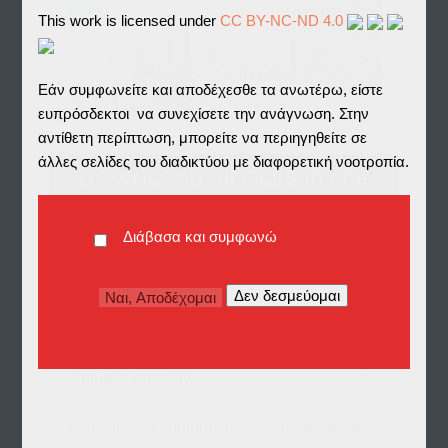
This work is licensed under
CC BY-NC-ND 4.0
Εάν συμφωνείτε και αποδέχεσθε τα ανωτέρω, είστε
ευπρόσδεκτοι να συνεχίσετε την ανάγνωση. Στην
αντίθετη περίπτωση, μπορείτε να περιηγηθείτε σε
άλλες σελίδες του διαδικτύου με διαφορετική νοοτροπία.
DOWNLOAD all FILES in one
ZIP
Διάβασα και συμφωνώ
Λήψη
424
Μέγεθος αρχείου
122.70 MB
Αριθμός αρχείων
9
Ημερομηνία δημιουργίας
17 Ιουλίου 2022