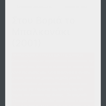
Τελευταία ενημέρωση
Ιουλίου 18, 2022
Στου Βοριά το
Μπαλκονάκι
(2001)
ΠΑΡΑΔΟΣΙΑΚΑ ΤΡΑΓΟΥΔΙΑ ΤΗΣ ΣΙΦΝΟΥ.
Πατώντας πάνω σε παραδοσιακά ακούσματα, της
πατρίδας μου, έντυσα τη μουσική με μεράκι και με
λόγια της ψυχής μου. Όσα τραγούδια κι αν έχω
γράψει, όσα κι αν γράψω, τα χείλη μου θα
σιγοψυθιρίζουν τα τραγούδια που λέγαμε στο
πανηγύρι της Παναγιάς του Μπαλή, του Αη
Νηγιά, του Σταυρού της Χώνης... Το τραγούδι
"Παναγιά μου του Μπαλή" ήταν πάντα η επιθυμία