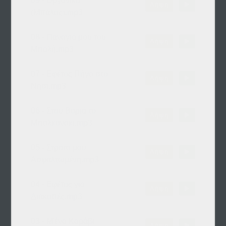
09 - Οργανικό
Λήψη
(Μπάλος).mp3
08 - Παναγιά μου του
Λήψη
Μπαλή.mp3
07 - Εφέτος Πήγα στο
Λήψη
Νησί.mp3
06 - Στου Βοριά το
Λήψη
Μπαλκονάκι.mp3
05 - Στράτα μου
Λήψη
Ασφαλτωμένη.mp3
04 - Εφέτος για
Λήψη
Διακοπές.mp3
03 - Μ'ένα Καράβι
Λήψη