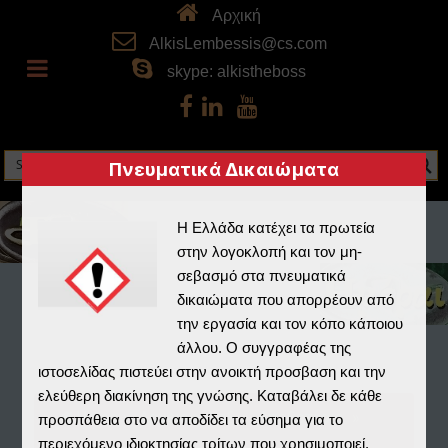
Αρχική
AlkisLembessis@cs.com
skype: alkistheboss
Πνευματικά Δικαιώματα
Η Ελλάδα κατέχει τα πρωτεία
στην λογοκλοπή και τον μη-
σεβασμό στα πνευματικά
δικαιώματα που απορρέουν από
την εργασία και τον κόπο κάποιου
άλλου. Ο συγγραφέας της
ιστοσελίδας πιστεύει στην ανοικτή προσβαση και την
ελεύθερη διακίνηση της γνώσης. Καταβάλει δε κάθε
Home
»
Αρχειοφύλαξ
»
Αποθετήριο
»
προσπάθεια στο να αποδίδει τα εύσημα για το
περιεχόμενο ιδιοκτησίας τρίτων που χρησιμοποιεί.