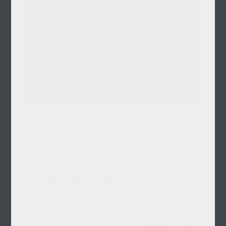
μου να το τραγουδήσω γιατί αυτοί οι στίχοι είναι
ότι έζησα κι ότι ονειρεύτηκα. Σας ευχαριστώ
όλους
.
Νίκος Δεπάστας, Μάρτιος 2001.
"Δεν έκανα αυτή τη δουλειά χρήματα να
κερδίσω
θέλω για την πατρίδα μου κάτι ν'αφήσω
πίσω"
Παραγωγή ΑΡΠΙΣΤΗΣ. Μουσική-στίχοι: Νίκος
Δεπάστας. Βιολί: Στρ. Συρίγος. Τραγούδι: Ν.
Δεπάστας, Σ. Συρίγος, Μ. Γεράρδης, Ματίνα
Δεπάστα.
Attached Files