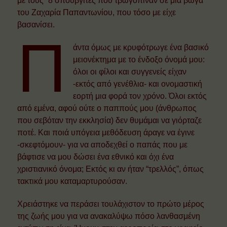
με τους “8 σπουβγίτες που τβωγόπιναν σε μια βώγα”
του Ζαχαρία Παπαντωνίου, που τόσο με είχε
βασανίσει.
Π
άντα όμως με κρυφότρωγε ένα βασικό
μειονέκτημα με το ένδοξο όνομά μου:
όλοι οι φίλοι και συγγενείς είχαν
-εκτός από γενέθλια- και ονομαστική
εορτή μια φορά τον χρόνο. Όλοι εκτός
από εμένα, αφού ούτε ο παππούς μου (άνθρωπος
που σεβόταν την εκκλησία) δεν θυμάμαι να γιόρταζε
ποτέ. Και ποιά υπόγεια μεθόδευση άραγε να έγινε
-σκεφτόμουν- για να αποδεχθεί ο παπάς που με
βάφτισε να μου δώσει ένα εθνικό και όχι ένα
χριστιανικό όνομα; Εκτός κι αν ήταν “τρελλός”, όπως
τακτικά μου καταμαρτυρούσαν.
Χρειάστηκε να περάσει τουλάχιστον το πρώτο μέρος
της ζωής μου για να ανακαλύψω πόσο λανθασμένη