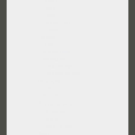
Ταξίδια
Parties
AΙKΙDΟ
Σφαιριστήρια
Παίγνια
Συλλογές
Τέχνη
Αναμνηστικά
Νομίσματα
Γραμματόσημα
ΟπτικοΑκουστικά
Ιδιοκτησίες
Σπίτια
Αυτοκίνητα
Τα Γραπτά μου
Απαγγελίες
Σκέψεις
Αλληλογραφία
Φιλίες