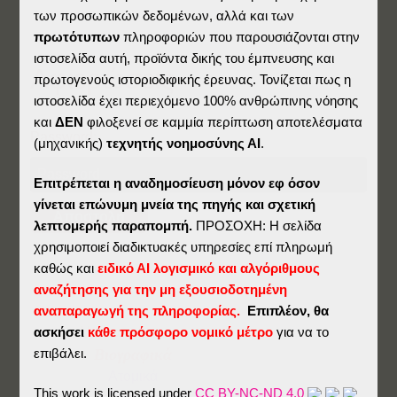
των προσωπικών δεδομένων, αλλά και των
πρωτότυπων
πληροφοριών που παρουσιάζονται στην
ιστοσελίδα αυτή, προϊόντα δικής του έμπνευσης και
Αφιερώσεις
πρωτογενούς ιστοριοδιφικής έρευνας. Τονίζεται πως η
ιστοσελίδα έχει περιεχόμενο 100% ανθρώπινης νόησης
και
ΔΕΝ
φιλοξενεί σε καμμία περίπτωση αποτελέσματα
Password:
(μηχανικής)
τεχνητής νοημοσύνης ΑΙ
.
Επιτρέπεται η αναδημοσίευση μόνον εφ όσον
γίνεται επώνυμη μνεία της πηγής και σχετική
λεπτομερής παραπομπή.
ΠΡΟΣΟΧΗ: Η σελίδα
χρησιμοποιεί διαδικτυακές υπηρεσίες επί πληρωμή
καθώς και
ειδικό ΑΙ λογισμικό και αλγόριθμους
αναζήτησης για την μη εξουσιοδοτημένη
αναπαραγωγή της πληροφορίας.
Επιπλέον, θα
ασκήσει
κάθε πρόσφορο νομικό μέτρο
για να το
Ημέραι
επιβάλει.
Βιογραφικά
Ατομικά
This work is licensed under
CC BY-NC-ND 4.0