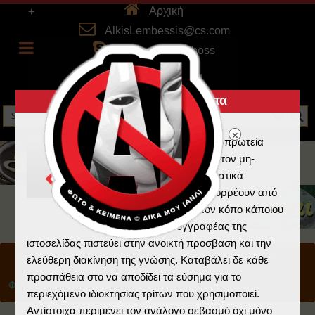
Αρχική
+
AlkisLembessis@cs.com
skype: alkistheboss
Πνευματικά Δικαιώματα
Η Ελλάδα κατέχει τα πρωτεία
στην λογοκλοπή και τον μη-
σεβασμό στα πνευματικά
δικαιώματα που απορρέουν από
την εργασία και τον κόπο κάποιου
άλλου. Ο συγγραφέας της
ιστοσελίδας πιστεύει στην ανοικτή προσβαση και την
Home
/
Ημέραι
/
Πρoστατευμένο: Προσωπικά
/
ελεύθερη διακίνηση της γνώσης. Καταβάλει δε κάθε
προσπάθεια στο να αποδίδει τα εύσημα για το
Φιλίες
/
Αφιερώσεις
περιεχόμενο ιδιοκτησίας τρίτων που χρησιμοποιεί.
Αντίστοιχα περιμένει τον ανάλογο σεβασμό όχι μόνο