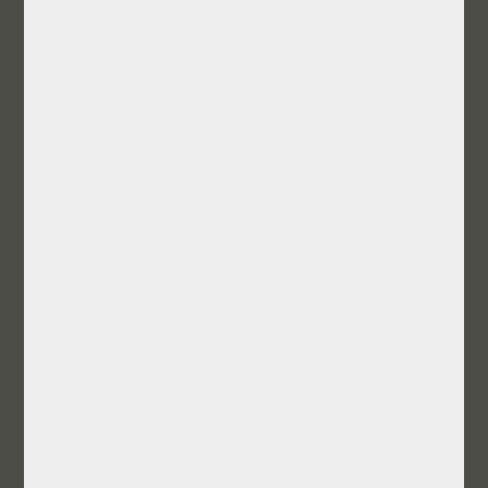
BHCC
CAVOMIT (Foils)
CAVOMIT (Int’l)
TAURUS
TiNK
ArtGnomon
Light Alive
Μυστηριοδίφης
Κοινωνικά
Π.Α. (θητεία)
AIESEC Hellas
ΕΣΟΝΕ
IHMA
ITMO (RU)
Σύνδεσμος Σιφνίων
Θρησκευτικά
Προσωπικά
Διασκέδαση