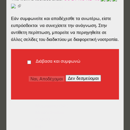
Οικογενειακά
Γαστριμαργία
Υγεία
Εάν συμφωνείτε και αποδέχεσθε τα ανωτέρω, είστε
Κατοικίες
ευπρόσδεκτοι να συνεχίσετε την ανάγνωση. Στην
Δικονομικά
αντίθετη περίπτωση, μπορείτε να περιηγηθείτε σε
Pets
άλλες σελίδες του διαδικτύου με διαφορετική νοοτροπία.
Εκπαίδευση
Νηπιαγωγείο
Δημοτικό
Διάβασα και συμφωνώ
Γυμνάσιο/Λύκειο
Πανεπιστήμιο
Μεταπτυχιακά
Γλώσσες
Επαγγελματικά
Traineeships
Mocassino (SE)
Mostra Hellas
CANAL s.c.
HiH