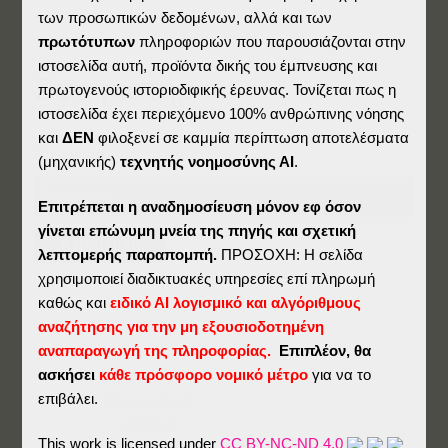
των προσωπικών δεδομένων, αλλά και των
πρωτότυπων
πληροφοριών που παρουσιάζονται στην
ιστοσελίδα αυτή, προϊόντα δικής του έμπνευσης και
Σφαιριστήρια
πρωτογενούς ιστοριοδιφικής έρευνας. Τονίζεται πως η
ιστοσελίδα έχει περιεχόμενο 100% ανθρώπινης νόησης
και
ΔΕΝ
φιλοξενεί σε καμμία περίπτωση αποτελέσματα
Password:
(μηχανικής)
τεχνητής νοημοσύνης ΑΙ
.
Επιτρέπεται η αναδημοσίευση μόνον εφ όσον
γίνεται επώνυμη μνεία της πηγής και σχετική
λεπτομερής παραπομπή.
ΠΡΟΣΟΧΗ: Η σελίδα
χρησιμοποιεί διαδικτυακές υπηρεσίες επί πληρωμή
καθώς και
ειδικό ΑΙ λογισμικό και αλγόριθμους
αναζήτησης για την μη εξουσιοδοτημένη
αναπαραγωγή της πληροφορίας.
Επιπλέον, θα
ασκήσει
κάθε πρόσφορο νομικό μέτρο
για να το
Ημέραι
επιβάλει.
Βιογραφικά
Ατομικά
This work is licensed under
CC BY-NC-ND 4.0