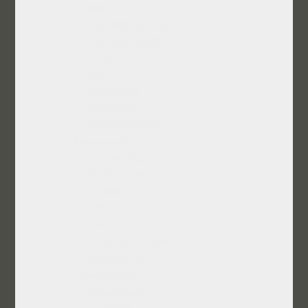
BHCC
CAVOMIT (Foils)
CAVOMIT (Int’l)
TAURUS
TiNK
ArtGnomon
Light Alive
Μυστηριοδίφης
Κοινωνικά
Π.Α. (θητεία)
AIESEC Hellas
ΕΣΟΝΕ
IHMA
ITMO (RU)
Σύνδεσμος Σιφνίων
Θρησκευτικά
Προσωπικά
Διασκέδαση