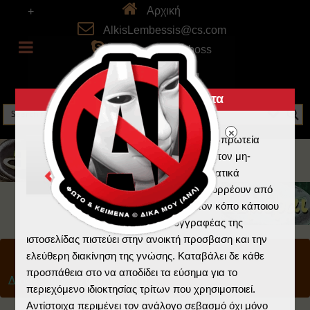
Αρχική
+
AlkisLembessis@cs.com
skype: alkistheboss
Πνευματικά Δικαιώματα
Η Ελλάδα κατέχει τα πρωτεία
στην λογοκλοπή και τον μη-
σεβασμό στα πνευματικά
δικαιώματα που απορρέουν από
την εργασία και τον κόπο κάποιου
άλλου. Ο συγγραφέας της
ιστοσελίδας πιστεύει στην ανοικτή προσβαση και την
Home
/
Ημέραι
/
Πρoστατευμένο: Προσωπικά
/
ελεύθερη διακίνηση της γνώσης. Καταβάλει δε κάθε
προσπάθεια στο να αποδίδει τα εύσημα για το
Διασκέδαση
/
Σφαιριστήρια
περιεχόμενο ιδιοκτησίας τρίτων που χρησιμοποιεί.
Αντίστοιχα περιμένει τον ανάλογο σεβασμό όχι μόνο