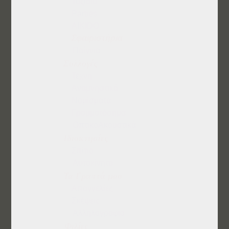
Ταξίδια
Parties
AΙKΙDΟ
Σφαιριστήρια
Παίγνια
Συλλογές
Τέχνη
Αναμνηστικά
Νομίσματα
Γραμματόσημα
ΟπτικοΑκουστικά
Ιδιοκτησίες
Σπίτια
Αυτοκίνητα
Τα Γραπτά μου
Απαγγελίες
Σκέψεις
Αλληλογραφία
Φιλίες