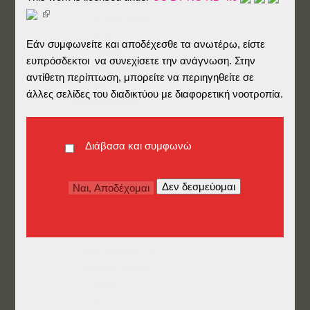
Οικογενειακά
Γαστριμαργία
Υγεία
Εάν συμφωνείτε και αποδέχεσθε τα ανωτέρω, είστε
Κατοικίες
ευπρόσδεκτοι να συνεχίσετε την ανάγνωση. Στην
Δικονομικά
αντίθετη περίπτωση, μπορείτε να περιηγηθείτε σε
Pets
άλλες σελίδες του διαδικτύου με διαφορετική νοοτροπία.
Εκπαίδευση
Νηπιαγωγείο
Δημοτικό
Διάβασα και συμφωνώ
Γυμνάσιο/Λύκειο
Πανεπιστήμιο
Μεταπτυχιακά
Γλώσσες
Επαγγελματικά
Traineeships
Mocassino (SE)
Mostra Hellas
CANAL s.c.
HiH