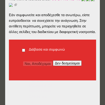
Οικογενειακά
Γαστριμαργία
Υγεία
Εάν συμφωνείτε και αποδέχεσθε τα ανωτέρω, είστε
Κατοικίες
ευπρόσδεκτοι να συνεχίσετε την ανάγνωση. Στην
Δικονομικά
αντίθετη περίπτωση, μπορείτε να περιηγηθείτε σε
Pets
άλλες σελίδες του διαδικτύου με διαφορετική νοοτροπία.
Εκπαίδευση
Νηπιαγωγείο
Δημοτικό
Διάβασα και συμφωνώ
Γυμνάσιο/Λύκειο
Πανεπιστήμιο
Μεταπτυχιακά
Γλώσσες
Επαγγελματικά
Traineeships
Mocassino (SE)
Mostra Hellas
CANAL s.c.
HiH