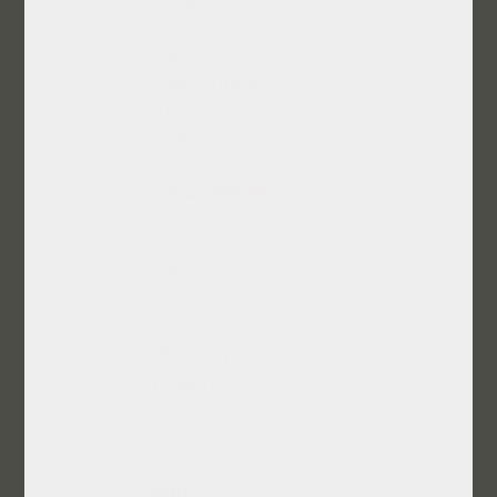
Ταξίδια
Parties
AΙKΙDΟ
Σφαιριστήρια
Παίγνια
Συλλογές
Τέχνη
Αναμνηστικά
Νομίσματα
Γραμματόσημα
ΟπτικοΑκουστικά
Ιδιοκτησίες
Σπίτια
Αυτοκίνητα
Τα Γραπτά μου
Απαγγελίες
Σκέψεις
Αλληλογραφία
Φιλίες