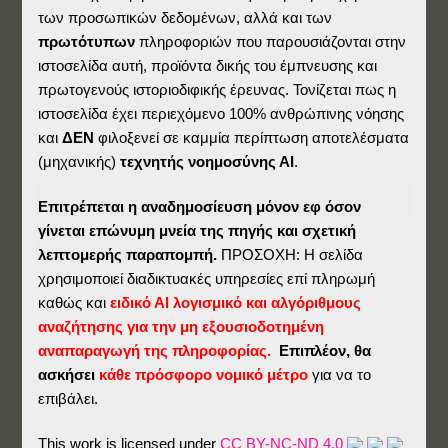
των προσωπικών δεδομένων, αλλά και των
πρωτότυπων
πληροφοριών που παρουσιάζονται στην
ιστοσελίδα αυτή, προϊόντα δικής του έμπνευσης και
Αναμνηστικά
πρωτογενούς ιστοριοδιφικής έρευνας. Τονίζεται πως η
ιστοσελίδα έχει περιεχόμενο 100% ανθρώπινης νόησης
και
ΔΕΝ
φιλοξενεί σε καμμία περίπτωση αποτελέσματα
Password:
(μηχανικής)
τεχνητής νοημοσύνης ΑΙ
.
Επιτρέπεται η αναδημοσίευση μόνον εφ όσον
γίνεται επώνυμη μνεία της πηγής και σχετική
λεπτομερής παραπομπή.
ΠΡΟΣΟΧΗ: Η σελίδα
χρησιμοποιεί διαδικτυακές υπηρεσίες επί πληρωμή
καθώς και
ειδικό ΑΙ λογισμικό και αλγόριθμους
αναζήτησης για την μη εξουσιοδοτημένη
αναπαραγωγή της πληροφορίας.
Επιπλέον, θα
ασκήσει
κάθε πρόσφορο νομικό μέτρο
για να το
Ημέραι
επιβάλει.
Βιογραφικά
Ατομικά
This work is licensed under
CC BY-NC-ND 4.0