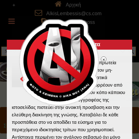
Αρχική
+
AlkisLembessis@cs.com
skype: alkistheboss
Πνευματικά Δικαιώματα
Η Ελλάδα κατέχει τα πρωτεία
στην λογοκλοπή και τον μη-
σεβασμό στα πνευματικά
δικαιώματα που απορρέουν από
την εργασία και τον κόπο κάποιου
άλλου. Ο συγγραφέας της
ιστοσελίδας πιστεύει στην ανοικτή προσβαση και την
Home
/
Ημέραι
/
Πρoστατευμένο: Προσωπικά
/
ελεύθερη διακίνηση της γνώσης. Καταβάλει δε κάθε
προσπάθεια στο να αποδίδει τα εύσημα για το
Συλλογές
/
Αναμνηστικά
περιεχόμενο ιδιοκτησίας τρίτων που χρησιμοποιεί.
Αντίστοιχα περιμένει τον ανάλογο σεβασμό όχι μόνο