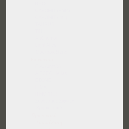
BHCC
CAVOMIT (Foils)
CAVOMIT (Int’l)
TAURUS
TiNK
ArtGnomon
Light Alive
Μυστηριοδίφης
Κοινωνικά
Π.Α. (θητεία)
AIESEC Hellas
ΕΣΟΝΕ
IHMA
ITMO (RU)
Σύνδεσμος Σιφνίων
Θρησκευτικά
Προσωπικά
Διασκέδαση