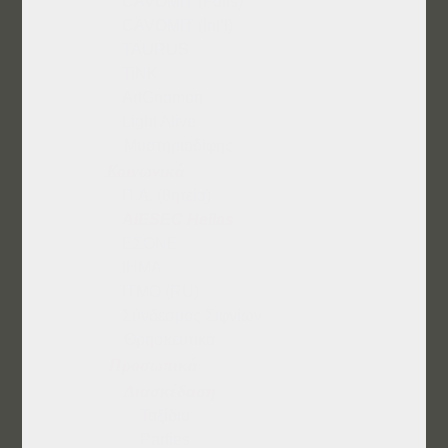
CAVOMIT (Foils)
CAVOMIT (Int’l)
TAURUS
TiNK
ArtGnomon
Light Alive
Μυστηριοδίφης
Κοινωνικά
Π.Α. (θητεία)
AIESEC Hellas
ΕΣΟΝΕ
IHMA
ITMO (RU)
Σύνδεσμος Σιφνίων
Θρησκευτικά
Προσωπικά
Διασκέδαση
Ταξίδια
Parties