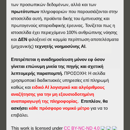
των προσωπικών δεδομένων, αλλά και των
πρωτότυπων
πληροφοριών που παρουσιάζονται στην
AIESEC Hellas
ιστοσελίδα αυτή, προϊόντα δικής του έμπνευσης και
πρωτογενούς ιστοριοδιφικής έρευνας. Τονίζεται πως η
ιστοσελίδα έχει περιεχόμενο 100% ανθρώπινης νόησης
και
ΔΕΝ
φιλοξενεί σε καμμία περίπτωση αποτελέσματα
Εκκρεμεί Προσθήκη Περιεχομένου
(μηχανικής)
τεχνητής νοημοσύνης ΑΙ
.
(κείμενα, Φωτο, Έγγραφα).
Επιτρέπεται η αναδημοσίευση μόνον εφ όσον
γίνεται επώνυμη μνεία της πηγής και σχετική
λεπτομερής παραπομπή.
ΠΡΟΣΟΧΗ: Η σελίδα
χρησιμοποιεί διαδικτυακές υπηρεσίες επί πληρωμή
καθώς και
ειδικό ΑΙ λογισμικό και αλγόριθμους
αναζήτησης για την μη εξουσιοδοτημένη
Ημέραι
αναπαραγωγή της πληροφορίας.
Επιπλέον, θα
Βιογραφικά
ασκήσει
κάθε πρόσφορο νομικό μέτρο
για να το
Ατομικά
επιβάλει.
Οικογενειακά
Γαστριμαργία
This work is licensed under
CC BY-NC-ND 4.0