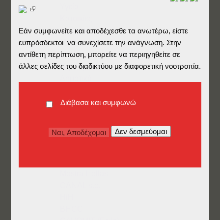
Υγεία
Κατοικίες
Δικονομικά
Εάν συμφωνείτε και αποδέχεσθε τα ανωτέρω, είστε
Pets
ευπρόσδεκτοι να συνεχίσετε την ανάγνωση. Στην
Εκπαίδευση
αντίθετη περίπτωση, μπορείτε να περιηγηθείτε σε
άλλες σελίδες του διαδικτύου με διαφορετική νοοτροπία.
Νηπιαγωγείο
Δημοτικό
Γυμνάσιο/Λύκειο
Πανεπιστήμιο
Διάβασα και συμφωνώ
Μεταπτυχιακά
Γλώσσες
Επαγγελματικά
Traineeships
Mocassino (SE)
Mostra Hellas
CANAL s.c.
HiH
BHCC