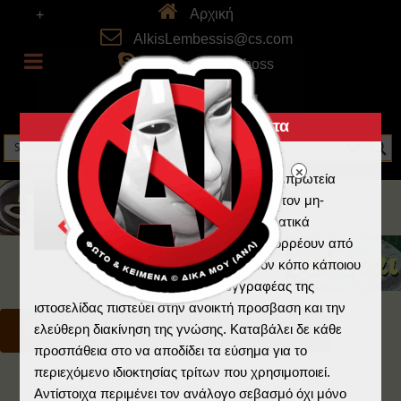
Αρχική
+
AlkisLembessis@cs.com
skype: alkistheboss
Πνευματικά Δικαιώματα
Η Ελλάδα κατέχει τα πρωτεία
στην λογοκλοπή και τον μη-
σεβασμό στα πνευματικά
δικαιώματα που απορρέουν από
την εργασία και τον κόπο κάποιου
άλλου. Ο συγγραφέας της
ιστοσελίδας πιστεύει στην ανοικτή προσβαση και την
ελεύθερη διακίνηση της γνώσης. Καταβάλει δε κάθε
Home
/
Ημέραι
/
Κοινωνικά
/
AIESEC Hellas
προσπάθεια στο να αποδίδει τα εύσημα για το
περιεχόμενο ιδιοκτησίας τρίτων που χρησιμοποιεί.
Αντίστοιχα περιμένει τον ανάλογο σεβασμό όχι μόνο