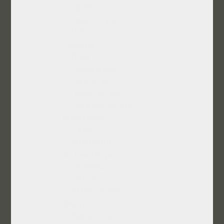
AΙKΙDΟ
Σφαιριστήρια
Παίγνια
Συλλογές
Τέχνη
Αναμνηστικά
Νομίσματα
Γραμματόσημα
ΟπτικοΑκουστικά
Ιδιοκτησίες
Σπίτια
Αυτοκίνητα
Τα Γραπτά μου
Απαγγελίες
Σκέψεις
Αλληλογραφία
Φιλίες
Αφιερώσεις