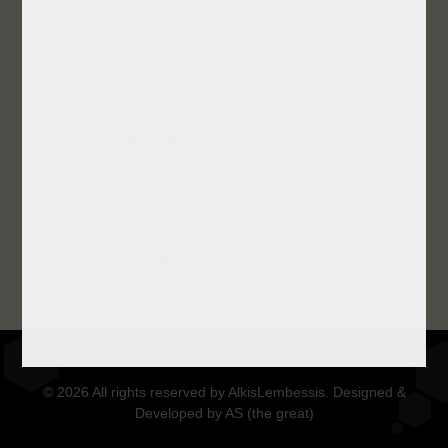
Γραμματόσημα
ΟπτικοΑκουστικά
Ιδιοκτησίες
Σπίτια
Αυτοκίνητα
Τα Γραπτά μου
Απαγγελίες
Σκέψεις
Αλληλογραφία
Φιλίες
Αφιερώσεις
© 2026 All rights reserved by AlkisLembessis. Designed &
Developed by AS (the great)