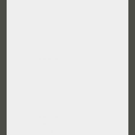
Ημέραι
Βιογραφικά
Ατομικά
Οικογενειακά
Γαστριμαργία
Υγεία
Κατοικίες
Δικονομικά
Pets
Εκπαίδευση
Νηπιαγωγείο
Δημοτικό