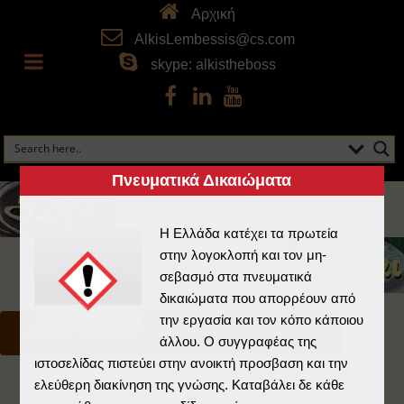
Αρχική
AlkisLembessis@cs.com
skype: alkistheboss
Πνευματικά Δικαιώματα
Η Ελλάδα κατέχει τα πρωτεία
στην λογοκλοπή και τον μη-
σεβασμό στα πνευματικά
δικαιώματα που απορρέουν από
την εργασία και τον κόπο κάποιου
Home
/
Ημέραι
/
Επαγγελματικά
/
ArtGnomon
άλλου. Ο συγγραφέας της
ιστοσελίδας πιστεύει στην ανοικτή προσβαση και την
ελεύθερη διακίνηση της γνώσης. Καταβάλει δε κάθε