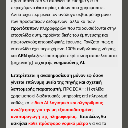
προσπάθεια στο να αποδίδει τα εύσημα για το
περιεχόμενο ιδιοκτησίας τρίτων που χρησιμοποιεί.
ArtGnomon
Αντίστοιχα περιμένει τον ανάλογο σεβασμό όχι μόνο
των προσωπικών δεδομένων, αλλά και των
πρωτότυπων
πληροφοριών που παρουσιάζονται στην
ιστοσελίδα αυτή, προϊόντα δικής του έμπνευσης και
πρωτογενούς ιστοριοδιφικής έρευνας. Τονίζεται πως η
Εκκρεμεί Προσθήκη Περιεχομένου
ιστοσελίδα έχει περιεχόμενο 100% ανθρώπινης νόησης
(κείμενα, Φωτο, Έγγραφα).
και
ΔΕΝ
φιλοξενεί σε καμμία περίπτωση αποτελέσματα
(μηχανικής)
τεχνητής νοημοσύνης ΑΙ
.
Επιτρέπεται η αναδημοσίευση μόνον εφ όσον
γίνεται επώνυμη μνεία της πηγής και σχετική
λεπτομερής παραπομπή.
ΠΡΟΣΟΧΗ: Η σελίδα
χρησιμοποιεί διαδικτυακές υπηρεσίες επί πληρωμή
καθώς και
ειδικό ΑΙ λογισμικό και αλγόριθμους
αναζήτησης για την μη εξουσιοδοτημένη
αναπαραγωγή της πληροφορίας.
Επιπλέον, θα
ασκήσει
κάθε πρόσφορο νομικό μέτρο
για να το