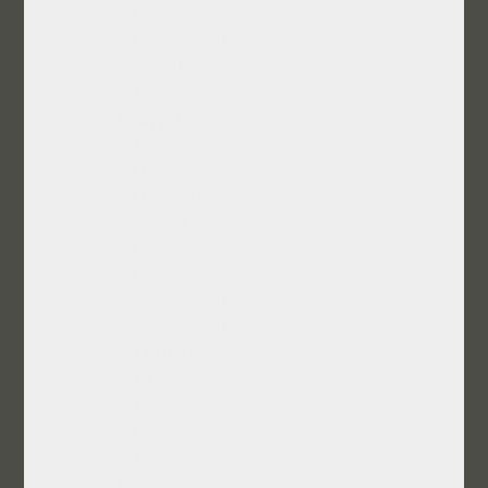
Γυμνάσιο/Λύκειο
Πανεπιστήμιο
Μεταπτυχιακά
Γλώσσες
Επαγγελματικά
Traineeships
Mocassino (SE)
Mostra Hellas
CANAL s.c.
HiH
BHCC
CAVOMIT (Foils)
CAVOMIT (Int’l)
TAURUS
TiNK
ArtGnomon
Light Alive
Μυστηριοδίφης
Κοινωνικά