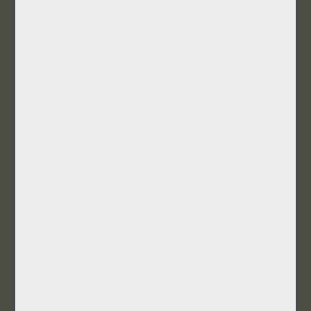
Π.Α. (θητεία)
AIESEC Hellas
ΕΣΟΝΕ
IHMA
ITMO (RU)
Σύνδεσμος Σιφνίων
Θρησκευτικά
Προσωπικά
Διασκέδαση
Ταξίδια
Parties
AΙKΙDΟ
Σφαιριστήρια
Παίγνια
Συλλογές
Τέχνη
Αναμνηστικά
Νομίσματα