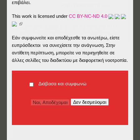
επιβάλει.
This work is licensed under
CC BY-NC-ND 4.0
Εάν συμφωνείτε και αποδέχεσθε τα ανωτέρω, είστε
ευπρόσδεκτοι να συνεχίσετε την ανάγνωση. Στην
αντίθετη περίπτωση, μπορείτε να περιηγηθείτε σε
άλλες σελίδες του διαδικτύου με διαφορετική νοοτροπία.
Για πλήρη λειτουργικότητα, συνιστώ να περιδιαβείτε
Διάβασα και συμφωνώ
τον ιστότοπο της
ArtGnomon
σε ξεχωριστό
παράθυρο
, αν και μπορείτε να πάρετε μια σύντομη
εικόνα παρακάτω (
προσοχή: ορισμένες λειτουργίες
ενδέχεται να μην υποστηρίζονται πλήρως σε κάποιες
συσκευές
).