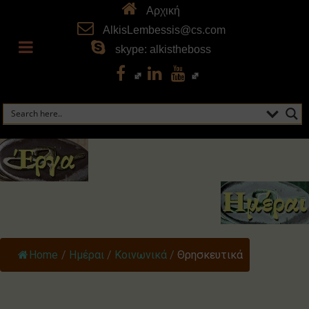
Αρχική
AlkisLembessis@cs.com
skype: alkistheboss
Home
/
Ημέραι
/
Κοινωνικά
/
Θρησκευτικά