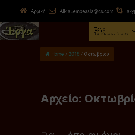
Αρχική
AlkisLembessis@cs.com
skyp
Έργα
Τα Κείμενά μου
Home
/
2018
/
Οκτωβρίου
Αρχείο: Οκτωβρί