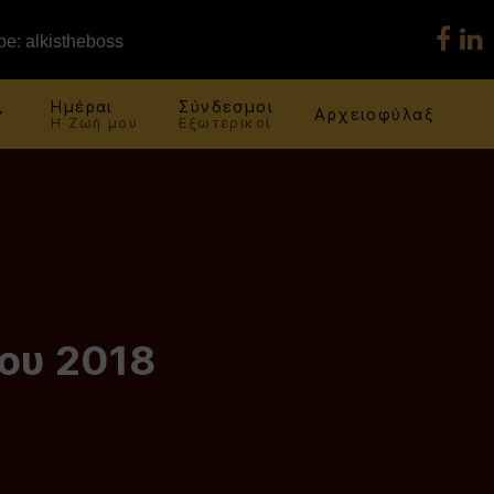
e: alkistheboss
Ημέραι
Σύνδεσμοι
Αρχειοφύλαξ
Η Ζωή μου
Εξωτερικοί
ου 2018