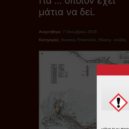
Για … όποιον έχει
μάτια να δεί.
Αναρτήθηκε:
7 Οκτωβρίου 2018
Κατηγορίες:
Ανοικτές Επιστολές
,
Ηλεκτρ. σελίδες
μόνο των προ