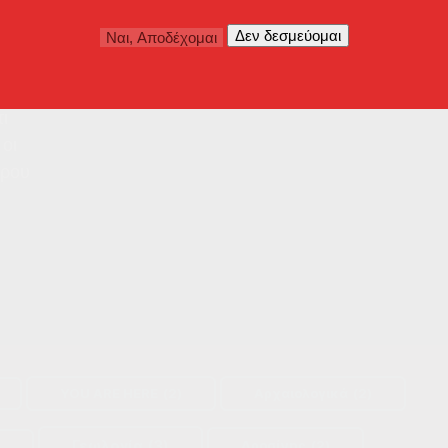
νια
σω
μα
ι
 οι
άρου
YOU ARE HERE
(2)
Αρχαιολογικά
(2)
Γεωλογία
(3)
Δροσίνης
(2)