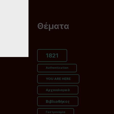
Θέματα
1821
Authentication
YOU ARE HERE
Αρχαιολογικά
Βιβλιοθήκες
Γαστρονομία