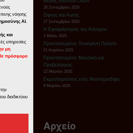
Μόνος εναντίον Όλων
ενούς
28 Σεπτεμβρίου 2025
ώπινης νόησης
Σίφνος και Αιγηΐς
ημοσύνης ΑΙ
.
27 Σεπτεμβρίου 2025
Η Εφταμάρτυρος του Κάστρου
ής και
1 Μαΐου 2025
ές υπηρεσίες
Πρoστατευμένο: Τονισμένη Ποίηση
ην μη
21 Απριλίου 2025
θε πρόσφορο
Πρoστατευμένο: Μουσική και
Προβελέγγιος
22 Μαρτίου 2025
Εκμυστηρεύσεις ενός Μυστηριοδίφη
9 Μαρτίου 2025
 την
του διαδικτύου
Αρχείο