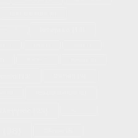
Εκκλησιαστικά
(4)
Ιστορικά
(14)
τυπίες
(1)
λος
(1)
Κρήτη
(1)
Λέιζερ
(1)
3)
Μουσική
(2)
Μουσεία
(1)
ραφία
(13)
Οπτική
(9)
Περιβαλλοντικά
(5)
ινά
(2)
ελέγγιος
(23)
Ρίμες
(1)
ς
(58)
Σβίγγος
(5)