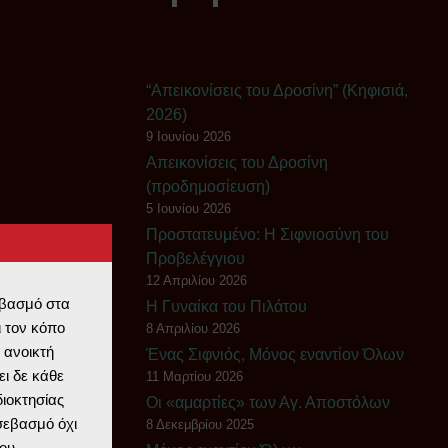
“Απεικονίσεις του Δροσίνη” (Κηφισιά,
2026)
9 Ιουνίου 2026
Απεικονίσεις του Δροσίνη
(προδημοσίευση)
5 Ιουνίου 2026
Πρoστατευμένο: Η Σιφνιοσύνη του
Προβελέγγιου
12 Απριλίου 2026
εβασμό στα
Η Γυναίκα του Πιλάτου
 τον κόπο
8 Απριλίου 2026
 ανοικτή
Ένας Σιφνιός, Μόνος εναντίον Όλων
ι δε κάθε
11 Μαρτίου 2026
διοκτησίας
Οι «αμαρτίες» των Αγ. Αποστόλων
 σεβασμό όχι
8 Δεκεμβρίου 2025
ου