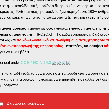
ι στην ιστοσελίδα αυτή, προϊόντα δικής του έμπνευσης και πρωτογ
ς έρευνας. Τονίζεται πως η ιστοσελίδα έχει περιεχόμενο 100% ανθρ
ς
ενεί σε καμμία περίπτωση αποτελέσματα (μηχανικής)
τεχνητής νο
η αναδημοσίευση μόνον εφ όσον γίνεται επώνυμη μνεία της πηγ
ες
τομερής παραπομπή.
ΠΡΟΣΟΧΗ: Η σελίδα χρησιμοποιεί διαδικτυακ
καθώς και
ειδικό ΑΙ λογισμικό και αλγόριθμους αναζήτησης για τ
μένη αναπαραγωγή της πληροφορίας.
Επιπλέον, θα ασκήσει
κά
για να το επιβάλει.
κά
icensed under
CC BY-NC-ND 4.0
ου)
τητα
ε και αποδέχεσθε τα ανωτέρω, είστε ευπρόσδεκτοι να συνεχίσετε
ου
ν αντίθετη περίπτωση, μπορείτε να περιηγηθείτε σε άλλες σελίδες 
που
ή νοοτροπία.
Διάβασα και συμφωνώ