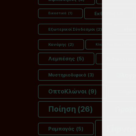
Εκθέσεις
(3)
Εικαστικά
(1)
Εξωτερικοί Σύνδεσμοι
(2)
Θερμο
Κανάρης
(2)
Κλεάνθης Τριαντάφυλ
Λεμπέσης
(5)
Ληξιαρχεία
(
Ολογ
Μυστηριοδιφικά
(3)
ΟπτοΚλώνοι
(9)
Πάσχαλ
Ποίηση
(26)
Προβ
Σίφνο
Ραμπαγάς
(5)