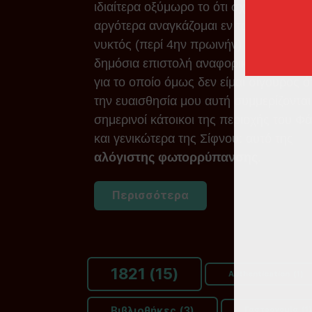
ιδιαίτερα οξύμωρο το ότι σχεδόν 50 χρό
αργότερα αναγκάζομαι εν τω μέσω της
νυκτός (περί 4ην πρωινήν) να συντάσ
δημόσια επιστολή αναφορικά με ένα θέ
για το οποίο όμως δεν είμαι σίγουρος ότ
την ευαισθησία μου αυτή συμμερίζονται
σημερινοί κάτοικοι της περιοχής του Φ
και γενικώτερα της Σίφνου: αυτό της
αλόγιστης φωτορρύπανσης
.
Περισσότερα
1821
(15)
Authentication
(1)
Βιβλιοθήκες
(3)
Γαστρονομία
(1)