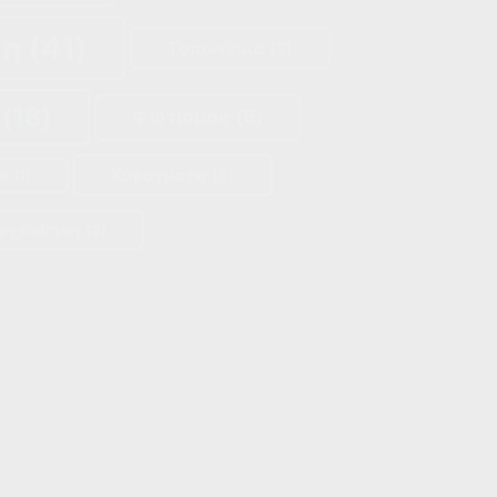
κη
(41)
Τοπωνύμια
(3)
(18)
Φωτισμός
(5)
Χαράγματα
(3)
ία
(1)
ρχειοθήκη
(2)