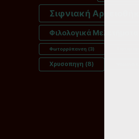
Σιφνιακή Αρχειοθή
Φιλολογικά Μελετήματα
Φωτορρύπανση
(3)
Χάρτογραφ
Χρυσοπηγη
(8)
Ψαριανή Α