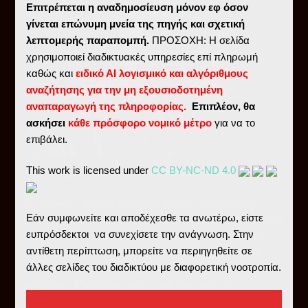
Επιτρέπεται η αναδημοσίευση μόνον εφ όσον
γίνεται επώνυμη μνεία της πηγής και σχετική
λεπτομερής παραπομπή.
ΠΡΟΣΟΧΗ: Η σελίδα
χρησιμοποιεί διαδικτυακές υπηρεσίες επί πληρωμή
καθώς και
ειδικό ΑΙ λογισμικό και αλγόριθμους
αναζήτησης για την μη εξουσιοδοτημένη
αναπαραγωγή της πληροφορίας.
Επιπλέον, θα
ασκήσει
κάθε πρόσφορο νομικό μέτρο
για να το
επιβάλει.
This work is licensed under
CC BY-NC-ND 4.0
Το πανηγύρι της Παναγιάς Χρυσοπηγής
Η «μαγική» φράση και ευχή, που το άκουσμά της
Εάν συμφωνείτε και αποδέχεσθε τα ανωτέρω, είστε
δονεί την ψυχή κάθε αληθινού Σιφνιού. Η Σίφνος είναι
ευπρόσδεκτοι να συνεχίσετε την ανάγνωση. Στην
γνωστή για τις 267 εκκλησιές της και τα πανηγύρια
αντίθετη περίπτωση, μπορείτε να περιηγηθείτε σε
της, ένας έμμεσος τρόπος για να συντηρηθούν τα
άλλες σελίδες του διαδικτύου με διαφορετική νοοτροπία.
ξωκκλήσια και να διατηρηθεί η παραδοσιακή Σιφνέικη
φιλοξενία. Ένα όμως από αυτά ξεχωρίζει: το
πανηγύρι της Χρυσοπηγής.