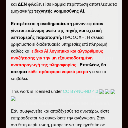
και
ΔΕΝ
φιλοξενεί σε καμμία περίπτωση αποτελέσματα
(μηχανικής)
τεχνητής νοημοσύνης ΑΙ
.
Επιτρέπεται η αναδημοσίευση μόνον εφ όσον
γίνεται επώνυμη μνεία της πηγής και σχετική
λεπτομερής παραπομπή.
ΠΡΟΣΟΧΗ: Η σελίδα
χρησιμοποιεί διαδικτυακές υπηρεσίες επί πληρωμή
καθώς και
ειδικό ΑΙ λογισμικό και αλγόριθμους
Έκδοση του Συλλόγου Φίλων
αναζήτησης για την μη εξουσιοδοτημένη
αναπαραγωγή της πληροφορίας.
Επιπλέον, θα
Μουσείου Δροσίνη
ασκήσει
κάθε πρόσφορο νομικό μέτρο
για να το
επιβάλει.
Στην σειρά αυτοτελών εκδόσεων του “Συλλόγου
This work is licensed under
CC BY-NC-ND 4.0
Φίλων του Μουσείου Γ. Δροσίνη” προστέθηκε ο νέος
τίτλος “
ΑΠΕΙΚΟΝΙΣΕΙΣ ΤΟΥ ΔΡΟΣΙΝΗ
” (Κηφισιά,
Μάϊος 2026) με αρ. #84 του συγγραφέα Αλκιβ. Ν.
Εάν συμφωνείτε και αποδέχεσθε τα ανωτέρω, είστε
Λεμπέση.
ευπρόσδεκτοι να συνεχίσετε την ανάγνωση. Στην
αντίθετη περίπτωση, μπορείτε να περιηγηθείτε σε