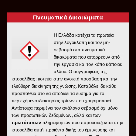
Εκθέσεις
Πνευματικά Δικαιώματα
Η Ελλάδα κατέχει τα πρωτεία
στην λογοκλοπή και τον μη-
σεβασμό στα πνευματικά
Ο “εξόριστος” Ερμής της
δικαιώματα που απορρέουν από
Σίφνου
την εργασία και τον κόπο κάποιου
άλλου. Ο συγγραφέας της
ιστοσελίδας πιστεύει στην ανοικτή προσβαση και την
ελεύθερη διακίνηση της γνώσης. Καταβάλει δε κάθε
Αναρτήθηκε:
25 Φεβρουαρίου 2023
προσπάθεια στο να αποδίδει τα εύσημα για το
Κατηγορίες:
Αρθρογραφία
,
Δημοσιεύματα
,
Εφημερίδες
,
περιεχόμενο ιδιοκτησίας τρίτων που χρησιμοποιεί.
Ηλεκτρ. σελίδες
Αντίστοιχα περιμένει τον ανάλογο σεβασμό όχι μόνο
των προσωπικών δεδομένων, αλλά και των
πρωτότυπων
πληροφοριών που παρουσιάζονται στην
ιστοσελίδα αυτή, προϊόντα δικής του έμπνευσης και