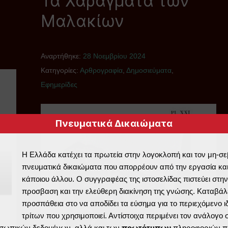
Τα Χαράγματα των
Μαλακίων
Αναρτήθηκε:
28 Νοεμβρίου 2024
Κατηγορίες:
Αρθρογραφία
,
Δημοσιεύματα
,
Εφημερίδες
Πνευματικά Δικαιώματα
Η Ελλάδα κατέχει τα πρωτεία στην λογοκλοπή και τον μη-σ
πνευματικά δικαιώματα που απορρέουν από την εργασία και
κάποιου άλλου. Ο συγγραφέας της ιστοσελίδας πιστεύει στην
προσβαση και την ελεύθερη διακίνηση της γνώσης. Καταβάλε
προσπάθεια στο να αποδίδει τα εύσημα για το περιεχόμενο ι
τρίτων που χρησιμοποιεί. Αντίστοιχα περιμένει τον ανάλογο
σωπικών δεδομένων, αλλά και των
πρωτότυπων
πληροφοριών π