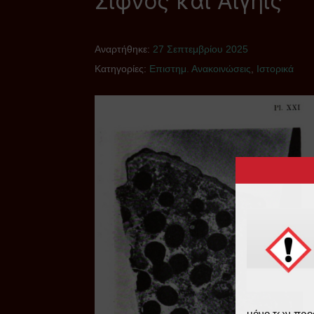
Σίφνος και Αιγηΐς
Αναρτήθηκε:
27 Σεπτεμβρίου 2025
Κατηγορίες:
Επιστημ. Ανακοινώσεις
,
Ιστορικά
μόνο των προ