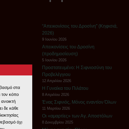
“Απεικονίσεις του Δροσίνη” (Κηφισιά,
2026)
9 Ιουνίου 2026
Απεικονίσεις του Δροσίνη
(προδημοσίευση)
5 Ιουνίου 2026
Πρoστατευμένο: Η Σιφνιοσύνη του
Προβελέγγιου
12 Απριλίου 2026
εβασμό στα
Η Γυναίκα του Πιλάτου
 τον κόπο
8 Απριλίου 2026
 ανοικτή
Ένας Σιφνιός, Μόνος εναντίον Όλων
ι δε κάθε
11 Μαρτίου 2026
διοκτησίας
Οι «αμαρτίες» των Αγ. Αποστόλων
 σεβασμό όχι
8 Δεκεμβρίου 2025
ου