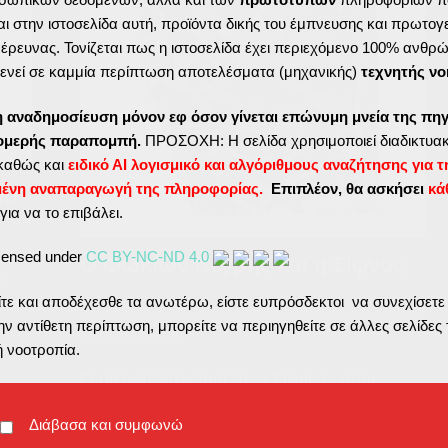
ι στην ιστοσελίδα αυτή, προϊόντα δικής του έμπνευσης και πρωτογ
ς έρευνας. Τονίζεται πως η ιστοσελίδα έχει περιεχόμενο 100% ανθρ
ενεί σε καμμία περίπτωση αποτελέσματα (μηχανικής)
τεχνητής νο
η αναδημοσίευση μόνον εφ όσον γίνεται επώνυμη μνεία της πηγ
τομερής παραπομπή.
ΠΡΟΣΟΧΗ: Η σελίδα χρησιμοποιεί διαδικτυακ
καθώς και
ειδικό ΑΙ λογισμικό και αλγόριθμους αναζήτησης για τ
μένη αναπαραγωγή της πληροφορίας.
Επιπλέον, θα ασκήσει
κά
ου
για να το επιβάλει.
icensed under
CC BY-NC-ND 4.0
Ο Φωκίων Νέγρης και η Σίφνος
ό
ε και αποδέχεσθε τα ανωτέρω, είστε ευπρόσδεκτοι να συνεχίσετε
ιο
Δημοσιεύτηκε στο φύλλο
Σεπ-Οκτ2024
της εφημερίδας
ν αντίθετη περίπτωση, μπορείτε να περιηγηθείτε σε άλλες σελίδες 
ΣΙΦΝΑΪΚΑ ΝΕΑ.
ή νοοτροπία.
Ο μικρομεγαλισμός των Σιφνίων όσον
αφορά το πολυαγαπημένο τους νησί είναι
Διάβασα και συμφωνώ
γνωστός. Στην ευγενή προσπάθειά τους να