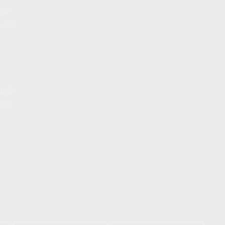
το
, το
ικά-
των