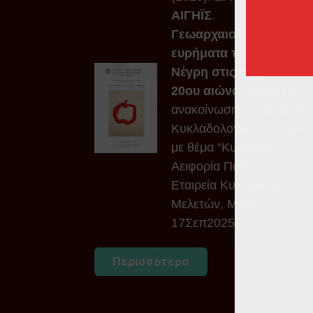
ΑΙΓΗΪΣ
.
Γεωαρχαιολογικά
ευρήματα του Φωκ.
Νέγρη στις αρχές του
20ου αιώνα
.
Επιτοίχια
ανακοίνωση στο Ε’ Διεθν
Κυκλαδολογικό Συνέδριο
με θέμα “Κυκλάδες:
Αειφορία Πολιτισμού”,
Εταιρεία Κυκλαδικών
Μελετών, Μήλος,
17Σεπ2025.
Περισσότερα