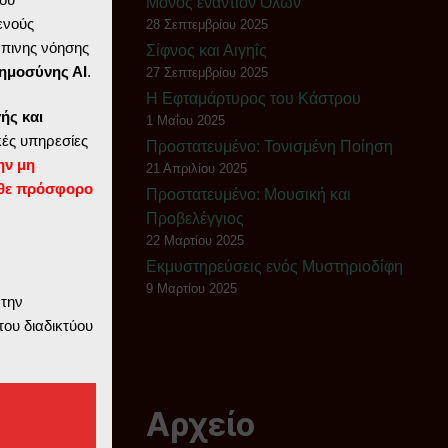
Μόνος εναντίον Όλων
ενούς
28 Σεπτεμβρίου 2025
ώπινης νόησης
Σίφνος και Αιγηΐς
ημοσύνης ΑΙ
.
27 Σεπτεμβρίου 2025
Η Εφταμάρτυρος του Κάστρου
ής και
1 Μαΐου 2025
ές υπηρεσίες
Πρoστατευμένο: Τονισμένη Ποίηση
ην μη
21 Απριλίου 2025
θε πρόσφορο
Πρoστατευμένο: Μουσική και
Προβελέγγιος
22 Μαρτίου 2025
Εκμυστηρεύσεις ενός Μυστηριοδίφη
9 Μαρτίου 2025
 την
του διαδικτύου
Αρχείο