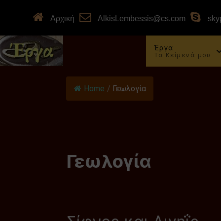
Αρχική
AlkisLembessis@cs.com
skyp
Έργα
Τα Κείμενά μου
Home
/
Γεωλογία
Γεωλογία