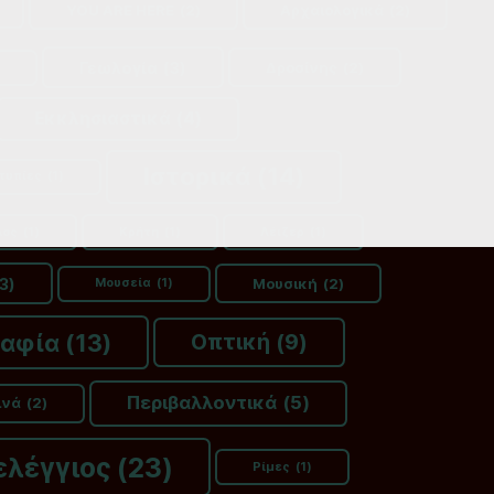
YOU ARE HERE
(2)
Αρχαιολογικά
(2)
Γεωλογία
(3)
Δροσίνης
(2)
Εκκλησιαστικά
(4)
Ιστορικά
(14)
τυπίες
(1)
λος
(1)
Κρήτη
(1)
Λέιζερ
(1)
3)
Μουσική
(2)
Μουσεία
(1)
ραφία
(13)
Οπτική
(9)
Περιβαλλοντικά
(5)
ινά
(2)
ελέγγιος
(23)
Ρίμες
(1)