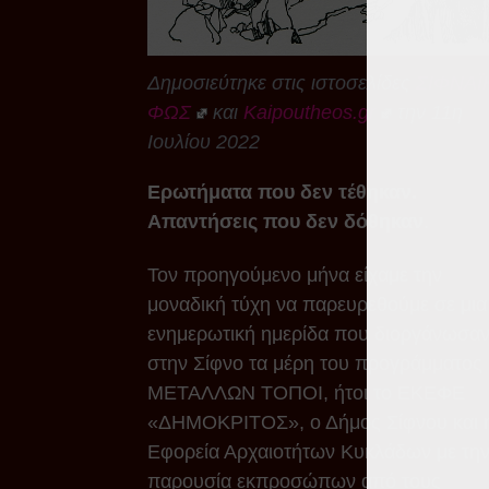
Δημοσιεύτηκε στις ιστοσελίδες
ΣΙΦΝΑΪ
ΦΩΣ
και
Kaipoutheos.gr
την 11η
Ιουλίου 2022
Ερωτήματα που δεν τέθηκαν.
Απαντήσεις που δεν δόθηκαν
.
Τον προηγούμενο μήνα είχαμε την
μοναδική τύχη να παρευρεθούμε σε μια
ενημερωτική ημερίδα που διοργάνωσα
στην Σίφνο τα μέρη του προγράμματος
ΜΕΤΑΛΛΩΝ ΤΟΠΟΙ, ήτοι το ΕΚΕΦΕ
«ΔΗΜΟΚΡΙΤΟΣ», ο Δήμος Σίφνου και 
Εφορεία Αρχαιοτήτων Κυκλάδων με τη
παρουσία εκπροσώπων από τους