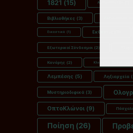
1821
(15)
Authentication
(1)
Βιβλιοθήκες
(3)
Γαστρονομία
(1)
Εκθέσεις
(3)
Εικαστικά
(1)
Εξωτερικοί Σύνδεσμοι
(2)
Θερμο
Κανάρης
(2)
Κλεάνθης Τριαντάφυλ
Λεμπέσης
(5)
Ληξιαρχεία
(
Ολογ
Μυστηριοδιφικά
(3)
ΟπτοΚλώνοι
(9)
Πάσχαλ
Ποίηση
(26)
Προβ