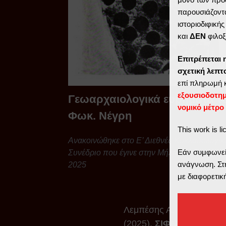
παρουσιάζοντα
ιστοριοδιφική
και
ΔΕΝ
φιλοξ
Επιτρέπεται 
σχετική λεπ
επί πληρωμή 
εξουσιοδοτη
Γεωαρχαιολογικά ευρήματα τ
νομικό μέτρο
Φωκ. Νέγρη
This work is l
Ανακοινώθηκε στο Ε’ Διεθνές Κυκλαδολογικ
Εάν συμφωνείτ
Συνέδριο που έγινε στην Μήλο τον Σεπτέμβρ
ανάγνωση. Στη
2025
με διαφορετικ
Λεμπέσης Α.
(2025).
ΣΙΦΝΟΣ &