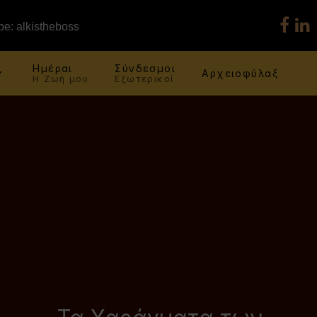
e: alkistheboss
Ημέραι
Σύνδεσμοι
Αρχειοφύλαξ
Η Ζωή μου
Εξωτερικοί