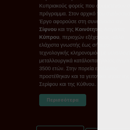
Κυπριακούς φορείς που συμμετέχουν σ
πρόγραμμα. Στον αρχικό του σχεδιασμό
Έργο αφορούσε στη συνεργασία της
Σίφνου
και της
Κοινότητας Ασγάτας
Κύπρου
, περιοχών εξέχουσας -αλλά
ελάχιστα γνωστής έως σήμερα-
τεχνολογικής κληρονομιάς με μεταλλευτ
μεταλλουργικά κατάλοιπα ηλικίας άνω 
3500 ετών. Στην πορεία εκτέλεσης
προστέθηκαν και τα γειτονικά νησιά της
Σερίφου και της Κύθνου.
Περισσότερα