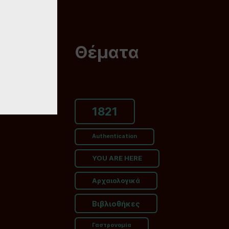
Θέματα
1821
Authentication
YOU ARE HERE
Αρχαιολογικά
Βιβλιοθήκες
Γαστρονομία