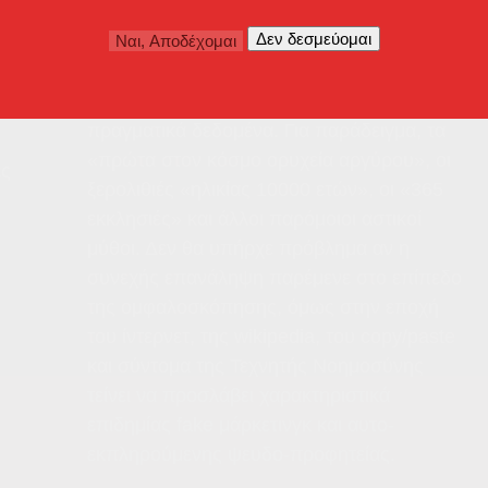
αναδείξουν τα μοναδικά χαρακτηριστικά του
καταφεύγουν σε εύπεπτα «τσιτάτα»
αμφιβόλου και συνήθως αναπόδεικτης
ισχύος, που πολλές φορές παραβιάζουν τα
πραγματικά δεδομένα. Για παράδειγμα, τα
«πρώτα στον κόσμο ορυχεία αργύρου», οι
ές
ξερολιθιές «ηλικίας 10000 ετών», οι «365
εκκλησιές» και άλλοι παρόμοιοι αστικοί
μύθοι. Δεν θα υπήρχε πρόβλημα αν η
συνεχής επανάληψη παρέμενε στο επίπεδο
της ομφαλοσκόπησης, όμως στην εποχή
του ίντερνετ, της wikipedia, του copy/paste
και σύντομα της Τεχνητής Νοημοσύνης
τείνει να προσλάβει χαρακτηριστικά
επιδημίας fake μάρκετινγκ και αυτο-
εκπληρούμενης ψευδο-προφητείας.