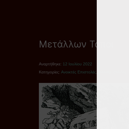
Μετάλλων Τόποι
Αναρτήθηκε:
12 Ιουλίου 2022
Κατηγορίες:
Ανοικτές Επιστολές
,
Ηλεκτρ. σελίδες