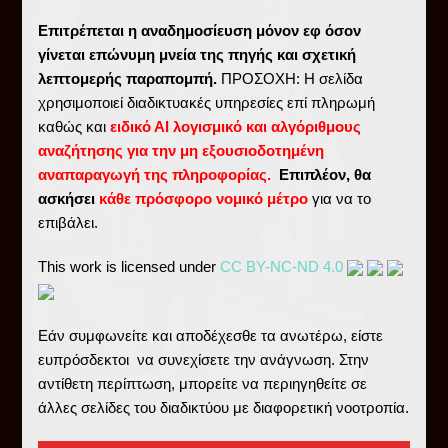
Επιτρέπεται η αναδημοσίευση μόνον εφ όσον
γίνεται επώνυμη μνεία της πηγής και σχετική
λεπτομερής παραπομπή.
ΠΡΟΣΟΧΗ: Η σελίδα
χρησιμοποιεί διαδικτυακές υπηρεσίες επί πληρωμή
καθώς και
ειδικό ΑΙ λογισμικό και αλγόριθμους
αναζήτησης για την μη εξουσιοδοτημένη
αναπαραγωγή της πληροφορίας.
Επιπλέον, θα
ασκήσει
κάθε πρόσφορο νομικό μέτρο
για να το
επιβάλει.
This work is licensed under
CC BY-NC-ND 4.0
Εάν συμφωνείτε και αποδέχεσθε τα ανωτέρω, είστε
ευπρόσδεκτοι να συνεχίσετε την ανάγνωση. Στην
αντίθετη περίπτωση, μπορείτε να περιηγηθείτε σε
άλλες σελίδες του διαδικτύου με διαφορετική νοοτροπία.
Στην Αθήνα του 1920