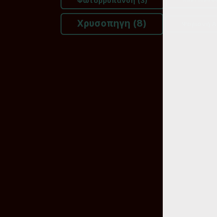
Φωτορρύπανση
(3)
Χρυσοπηγη
(8)
Ψαριανή Α