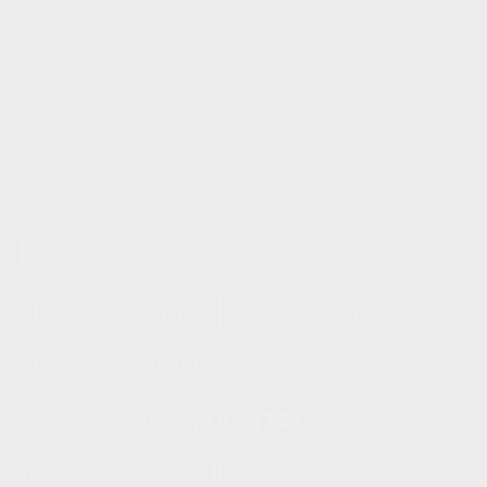
YOU ARE HERE
(2)
Αρχαιολογικά
(2)
Γεωλογία
(3)
Δροσίνης
(2)
Εκκλησιαστικά
(4)
Ιστορικά
(14)
τυπίες
(1)
λος
(1)
Κρήτη
(1)
Λέιζερ
(1)