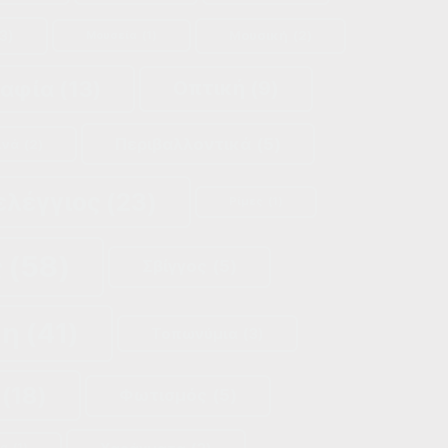
3)
Μουσική
(2)
Μουσεία
(1)
ραφία
(13)
Οπτική
(9)
Περιβαλλοντικά
(5)
ινά
(2)
ελέγγιος
(23)
Ρίμες
(1)
ς
(58)
Σβίγγος
(5)
κη
(41)
Τοπωνύμια
(3)
(18)
Φωτισμός
(5)
ία
(1)