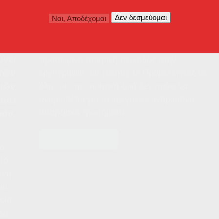
Και, μάλιστα, αυτή δεν είναι απλά προϊόν
ηλικιακής ωριμότητας ή ενός
παρεξηγημένου καλογηρικού
 ποῦ
αναχωρητισμού. Ούτε ακόμη και μια
ώνει
προσωρινή ποιητική περίοδος στην
 τῶν
εργογραφία του ποιητή. Ο Προβελέγγιος σε
όλη του την ποιητική ζωή δεν παύει να
μῶν
αναρωτιέται για τα «μεγάλα» ανθρώπινα
ώνει
υπαρξιακά ερωτήματα.
μόν.
Περισσότερα
να
το
ένη
ου
οία
ου,