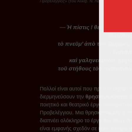
Προβελέγγιος
» (του Αλκιβ. Ν. Λεμπέση).
Ἡ πίστις ! θεία δύναμις,
ἐλευθερ
τὸ πνεῦμ’ ἀπὸ τὸν δαίμονα
δισταγ
καὶ γαληνεύει καὶ ἡμερ
τοῦ στήθους τὸν συνταραγ
Πολλοί είναι αυτοί που προσπάθησαν 
διερμηνεύσουν την
θρησκευτικότητα
σ
ποιητικό και θεατρικό έργο του Αριστομ
Προβελέγγιου. Μια θρησκευτικότητα, π
διαπνέει ολόκληρο το έργο του και η οπ
είναι εμφανής σχεδόν σε κάθε ποίημά τ