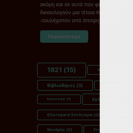
ακόμη και σε αυτά που φαινομενικά δεν
δικαιολογούν μια τέτοια θεώρηση
-τουλάχιστον από άποψη θεματική.
Περισσότερα
1821
(15)
Authentication
(1)
Βιβλιοθήκες
(3)
Γαστρονομία
(1)
Εκθέσεις
(3)
Εικαστικά
(1)
Εξωτερικοί Σύνδεσμοι
(2)
Θερμο
Κανάρης
(2)
Κλεάνθης Τριαντάφυλ