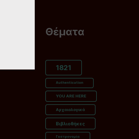
Θέματα
1821
Authentication
YOU ARE HERE
Αρχαιολογικά
Βιβλιοθήκες
Γαστρονομία