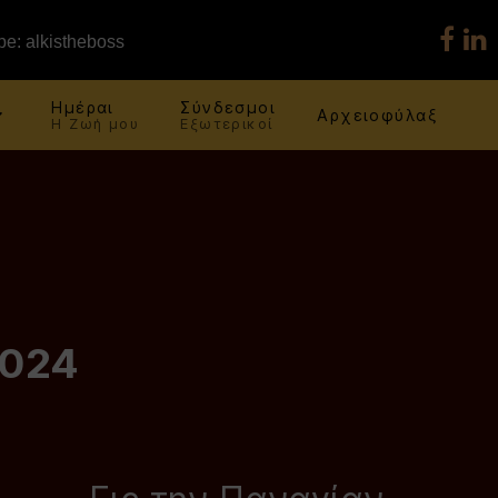
e: alkistheboss
Ημέραι
Σύνδεσμοι
Αρχειοφύλαξ
Η Ζωή μου
Εξωτερικοί
2024