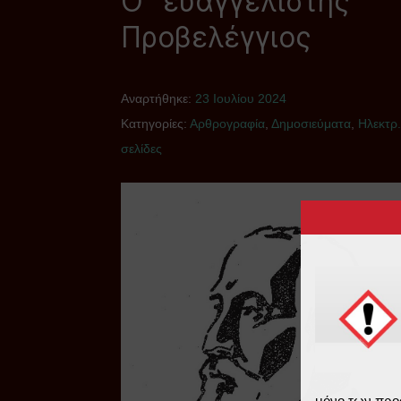
Ο “ευαγγελιστής”
Προβελέγγιος
Αναρτήθηκε:
23 Ιουλίου 2024
Κατηγορίες:
Αρθρογραφία
,
Δημοσιεύματα
,
Ηλεκτρ.
σελίδες
μόνο των προ