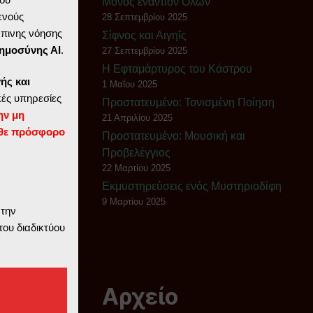
Μόνος εναντίον Όλων
ενούς
28 Σεπτεμβρίου 2025
ώπινης νόησης
Σίφνος και Αιγηΐς
ημοσύνης ΑΙ
.
27 Σεπτεμβρίου 2025
Η Εφταμάρτυρος του Κάστρου
ής και
1 Μαΐου 2025
ές υπηρεσίες
Πρoστατευμένο: Τονισμένη Ποίηση
ην μη
21 Απριλίου 2025
θε πρόσφορο
Πρoστατευμένο: Μουσική και
Προβελέγγιος
22 Μαρτίου 2025
Εκμυστηρεύσεις ενός Μυστηριοδίφη
9 Μαρτίου 2025
 την
του διαδικτύου
Αρχείο