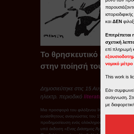
παρουσιάζοντα
ιστοριοδιφική
και
ΔΕΝ
φιλοξ
Επιτρέπεται 
σχετική λεπ
επί πληρωμή 
Το θρησκευτικό αίσθημα
εξουσιοδοτη
νομικό μέτρο
στην ποίησή του
This work is l
Δημοσιεύτηκε στις 15 Αυγούστου 2024
Εάν συμφωνείτ
ηλεκτρ. περιοδικό
literature
ανάγνωση. Στη
με διαφορετικ
Μια προσφορά του φιλόξενου literature στους
ευαίσθητους αναγνώστες του 15Αύγουστου:
προδημοσίευση ενός ολόκληρου κεφαλαίου από 
υπό έκδοση «
Ενας Διάσημος Άγνωστος, Αριστομέ