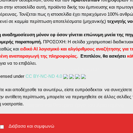
ι στην ιστοσελίδα αυτή, προϊόντα δικής του έμπνευσης και πρωτογ
ς έρευνας. Τονίζεται πως η ιστοσελίδα έχει περιεχόμενο 100% ανθρ
ενεί σε καμμία περίπτωση αποτελέσματα (μηχανικής)
τεχνητής νο
η αναδημοσίευση μόνον εφ όσον γίνεται επώνυμη μνεία της πηγ
τομερής παραπομπή.
ΠΡΟΣΟΧΗ: Η σελίδα χρησιμοποιεί διαδικτυακ
καθώς και
ειδικό ΑΙ λογισμικό και αλγόριθμους αναζήτησης για τ
Ο χριστιανός Προβελέγγιος
μένη αναπαραγωγή της πληροφορίας.
Επιπλέον, θα ασκήσει
κά
για να το επιβάλει.
Δημοσιεύτηκε στο φύλλο
Ιουλ-Αυγ 2024
της τοπικής
εφημερίδας
ΣΙΦΝΑΪΚΑ ΝΕΑ
icensed under
CC BY-NC-ND 4.0
 στο
Πολλοί είναι αυτοί που προσπάθησαν να
ε και αποδέχεσθε τα ανωτέρω, είστε ευπρόσδεκτοι να συνεχίσετε
διερμηνεύσουν την
θρησκευτικότητα
στο
ν αντίθετη περίπτωση, μπορείτε να περιηγηθείτε σε άλλες σελίδες 
ή νοοτροπία.
ποιητικό και θεατρικό έργο του Αριστομένη
Προβελέγγιου. Μια θρησκευτικότητα, που
αναδύεται σχεδόν σε κάθε ποίημά του μέσα
το
Διάβασα και συμφωνώ
νης
από μια αναφορά, έναν στίχο ή μιαν έννοια.