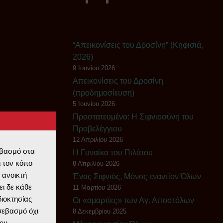
“Απεικονίσεις του Δροσίνη” (Κηφισιά,
2026)
9 Ιουνίου 2026
Απεικονίσεις του Δροσίνη
(προδημοσίευση)
5 Ιουνίου 2026
Πρoστατευμένο: Η Σιφνιοσύνη του
Προβελέγγιου
12 Απριλίου 2026
εβασμό στα
Η Γυναίκα του Πιλάτου
 τον κόπο
8 Απριλίου 2026
 ανοικτή
Ένας Σιφνιός, Μόνος εναντίον Όλων
ι δε κάθε
11 Μαρτίου 2026
διοκτησίας
Οι «αμαρτίες» των Αγ. Αποστόλων
 σεβασμό όχι
8 Δεκεμβρίου 2025
ου