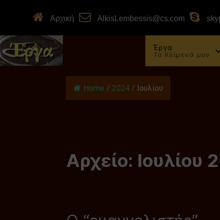
Αρχική
AlkisLembessis@cs.com
skyp
Έργα
Τα Κείμενά μου
Home
/
2024
/
Ιουλίου
Αρχείο: Ιουλίου 