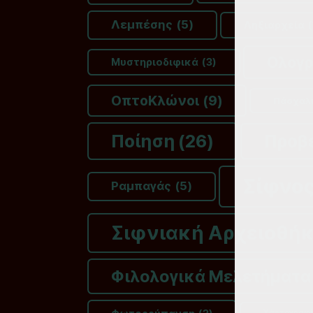
Λεμπέσης
(5)
Ληξιαρχεία
(
Ολογ
Μυστηριοδιφικά
(3)
ΟπτοΚλώνοι
(9)
Πάσχαλ
Ποίηση
(26)
Προβ
Σίφνο
Ραμπαγάς
(5)
Σιφνιακή Αρχειοθή
Φιλολογικά Μελετήματα
Χάρτογραφ