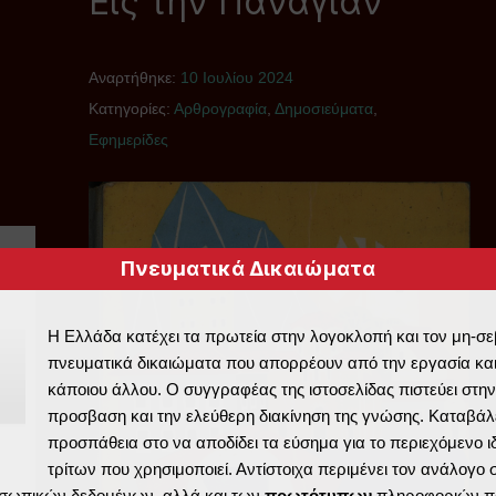
Εις την Παναγίαν
Αναρτήθηκε:
10 Ιουλίου 2024
Κατηγορίες:
Αρθρογραφία
,
Δημοσιεύματα
,
Εφημερίδες
Πνευματικά Δικαιώματα
Η Ελλάδα κατέχει τα πρωτεία στην λογοκλοπή και τον μη-σ
πνευματικά δικαιώματα που απορρέουν από την εργασία και
κάποιου άλλου. Ο συγγραφέας της ιστοσελίδας πιστεύει στην
προσβαση και την ελεύθερη διακίνηση της γνώσης. Καταβάλε
προσπάθεια στο να αποδίδει τα εύσημα για το περιεχόμενο ι
τρίτων που χρησιμοποιεί. Αντίστοιχα περιμένει τον ανάλογο
σωπικών δεδομένων, αλλά και των
πρωτότυπων
πληροφοριών π