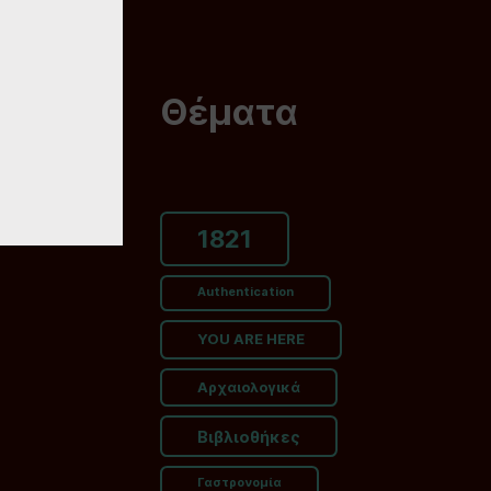
Θέματα
1821
Authentication
YOU ARE HERE
Αρχαιολογικά
Βιβλιοθήκες
Γαστρονομία