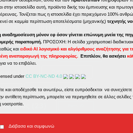
ι στην ιστοσελίδα αυτή, προϊόντα δικής του έμπνευσης και πρωτογ
Εκκλησιαστικά
(4)
ς έρευνας. Τονίζεται πως η ιστοσελίδα έχει περιεχόμενο 100% ανθρ
ενεί σε καμμία περίπτωση αποτελέσματα (μηχανικής)
τεχνητής νο
Ιστορικά
(14)
τυπίες
(1)
η αναδημοσίευση μόνον εφ όσον γίνεται επώνυμη μνεία της πηγ
τομερής παραπομπή.
ΠΡΟΣΟΧΗ: Η σελίδα χρησιμοποιεί διαδικτυακ
λος
(1)
Κρήτη
(1)
Λέιζερ
(1)
καθώς και
ειδικό ΑΙ λογισμικό και αλγόριθμους αναζήτησης για τ
μένη αναπαραγωγή της πληροφορίας.
Επιπλέον, θα ασκήσει
κά
3)
Μουσική
(2)
Μουσεία
(1)
για να το επιβάλει.
ραφία
(13)
Οπτική
(9)
icensed under
CC BY-NC-ND 4.0
Περιβαλλοντικά
(5)
ινά
(2)
ε και αποδέχεσθε τα ανωτέρω, είστε ευπρόσδεκτοι να συνεχίσετε
ν αντίθετη περίπτωση, μπορείτε να περιηγηθείτε σε άλλες σελίδες 
ελέγγιος
(23)
ή νοοτροπία.
Ρίμες
(1)
ς
(58)
Σβίγγος
(5)
Διάβασα και συμφωνώ