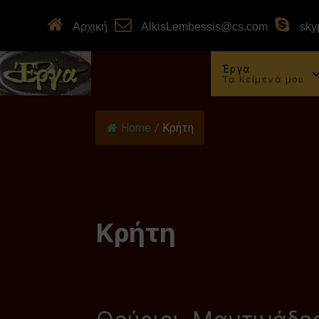
Αρχική
AlkisLembessis@cs.com
skyp
Έργα
Τα Κείμενά μου
Home
/
Κρήτη
Κρήτη