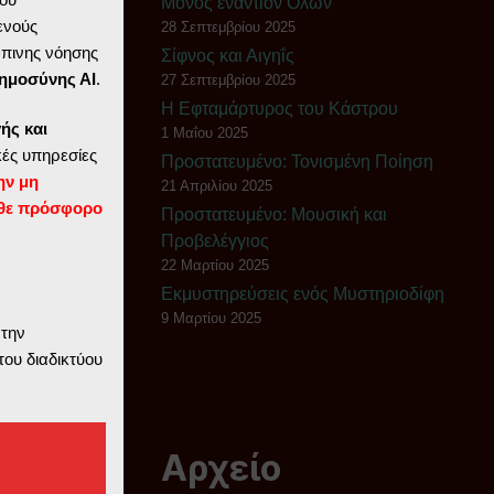
Μόνος εναντίον Όλων
ενούς
28 Σεπτεμβρίου 2025
ώπινης νόησης
Σίφνος και Αιγηΐς
ημοσύνης ΑΙ
.
27 Σεπτεμβρίου 2025
Η Εφταμάρτυρος του Κάστρου
ής και
1 Μαΐου 2025
ές υπηρεσίες
Πρoστατευμένο: Τονισμένη Ποίηση
ην μη
21 Απριλίου 2025
θε πρόσφορο
Πρoστατευμένο: Μουσική και
Προβελέγγιος
22 Μαρτίου 2025
Εκμυστηρεύσεις ενός Μυστηριοδίφη
9 Μαρτίου 2025
 την
του διαδικτύου
Αρχείο