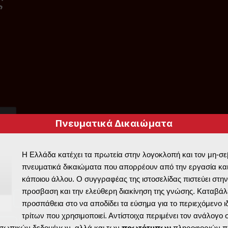
ς
Πνευματικά Δικαιώματα
Η Ελλάδα κατέχει τα πρωτεία στην λογοκλοπή και τον μη-σ
πνευματικά δικαιώματα που απορρέουν από την εργασία και
κάποιου άλλου. Ο συγγραφέας της ιστοσελίδας πιστεύει στην
προσβαση και την ελεύθερη διακίνηση της γνώσης. Καταβάλε
YOU ARE HERE
(2)
Αρχαιολογικά
(2)
προσπάθεια στο να αποδίδει τα εύσημα για το περιεχόμενο ι
τρίτων που χρησιμοποιεί. Αντίστοιχα περιμένει τον ανάλογο
Γεωλογία
(3)
Δροσίνης
(2)
σωπικών δεδομένων, αλλά και των
πρωτότυπων
πληροφοριών π