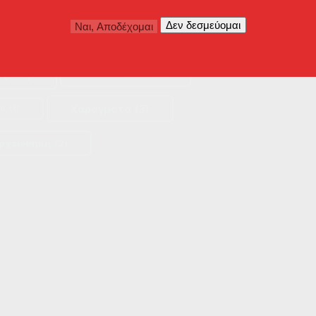
κη
(41)
Τοπωνύμια
(3)
(18)
Φωτισμός
(5)
Χαράγματα
(3)
ία
(1)
ρχειοθήκη
(2)