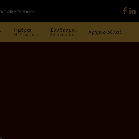
e: alkistheboss
Ημέραι
Σύνδεσμοι
Αρχειοφύλαξ
Η Ζωή μου
Εξωτερικοί