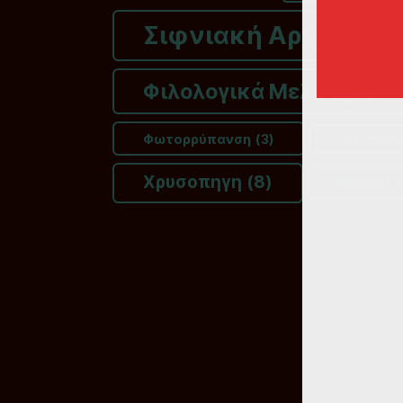
Σιφνιακή Αρχειοθή
Φιλολογικά Μελετήματα
Φωτορρύπανση
(3)
Χάρτογραφ
Χρυσοπηγη
(8)
Ψαριανή Α