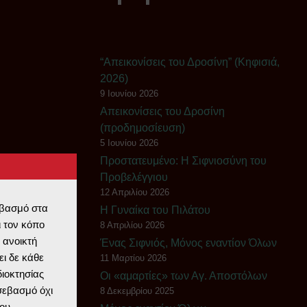
“Απεικονίσεις του Δροσίνη” (Κηφισιά,
2026)
9 Ιουνίου 2026
Απεικονίσεις του Δροσίνη
(προδημοσίευση)
5 Ιουνίου 2026
Πρoστατευμένο: Η Σιφνιοσύνη του
Προβελέγγιου
12 Απριλίου 2026
εβασμό στα
Η Γυναίκα του Πιλάτου
 τον κόπο
8 Απριλίου 2026
 ανοικτή
Ένας Σιφνιός, Μόνος εναντίον Όλων
ι δε κάθε
11 Μαρτίου 2026
διοκτησίας
Οι «αμαρτίες» των Αγ. Αποστόλων
 σεβασμό όχι
8 Δεκεμβρίου 2025
ου