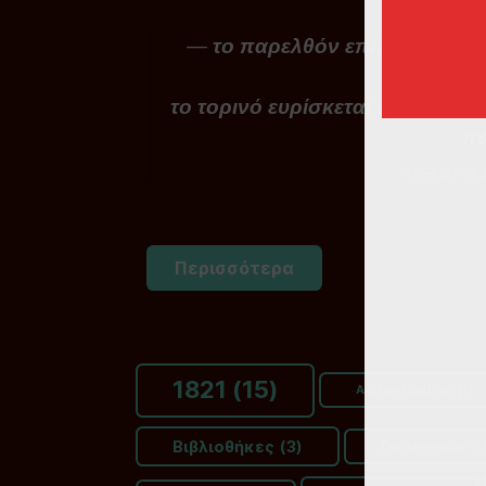
το παρελθόν επέρασε το μ
μας ε
το τορινό ευρίσκεται εις βάσανα
π
ΑΝΕΚΔΟΤΟΙ Σ
Περισσότερα
1821
(15)
Authentication
(1)
Βιβλιοθήκες
(3)
Γαστρονομία
(1)