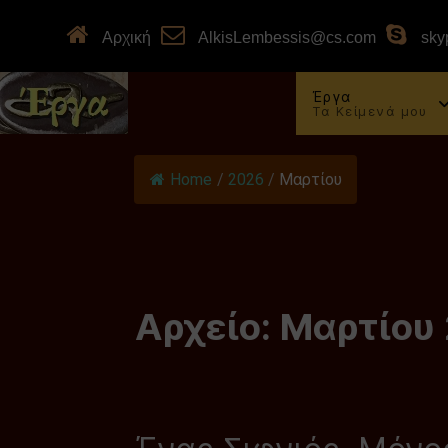
Αρχική
AlkisLembessis@cs.com
skyp
Έργα
Τα Κείμενά μου
Home
/
2026
/
Μαρτίου
Αρχείο: Μαρτίου