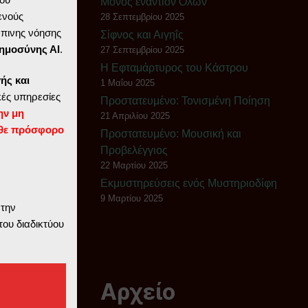
Μόνος εναντίον Όλων
ενούς
28 Σεπτεμβρίου 2025
ώπινης νόησης
Σίφνος και Αιγηΐς
ημοσύνης ΑΙ
.
27 Σεπτεμβρίου 2025
Η Εφταμάρτυρος του Κάστρου
ής και
1 Μαΐου 2025
ές υπηρεσίες
Πρoστατευμένο: Τονισμένη Ποίηση
ην μη
21 Απριλίου 2025
θε πρόσφορο
Πρoστατευμένο: Μουσική και
Προβελέγγιος
22 Μαρτίου 2025
Εκμυστηρεύσεις ενός Μυστηριοδίφη
9 Μαρτίου 2025
 την
του διαδικτύου
Αρχείο