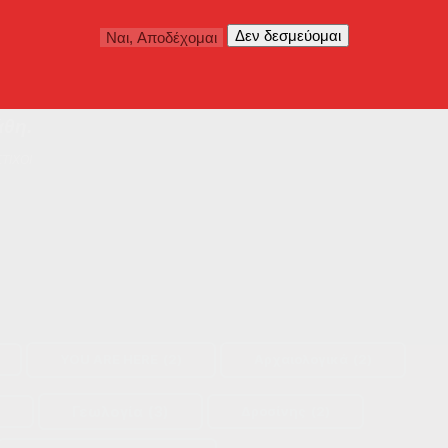
έλον
χάθη
 και
άθη
.
ΤΙΧΟΙ
YOU ARE HERE
(2)
Αρχαιολογικά
(2)
Γεωλογία
(3)
Δροσίνης
(2)