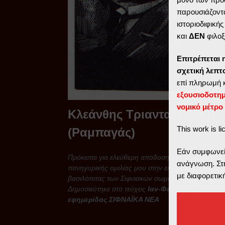
παρουσιάζοντα
ιστοριοδιφική
και
ΔΕΝ
φιλοξ
Επιτρέπεται 
σχετική λεπ
επί πληρωμή 
εξουσιοδοτη
νομικό μέτρο
Κλεάνθης Τριανταφύλλου
This work is l
(Ραμπαγάς)
Εάν συμφωνείτ
Πρόκειται για ελεύθερη απόδοση σε κείμενο της
ανάγνωση. Στη
πανηγυρικής ομιλίας μου στην εκδήλωση κοπής τ
με διαφορετικ
βασιλόπιτας των Σιφνιακών σωματείων της Αθήνας
Δημοσιεύτηκε στο τεύχος
Ιαν-Φεβ2026 της τοπι
εφημερίδας ΣΙΦΝΑΪΚΑ ΝΕΑ