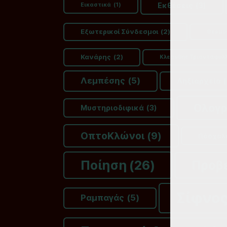
Εκθέσεις
(3)
Εικαστικά
(1)
Εξωτερικοί Σύνδεσμοι
(2)
Θερμο
Κανάρης
(2)
Κλεάνθης Τριαντάφυλ
Λεμπέσης
(5)
Ληξιαρχεία
(
Ολογ
Μυστηριοδιφικά
(3)
ΟπτοΚλώνοι
(9)
Πάσχαλ
Ποίηση
(26)
Προβ
Σίφνο
Ραμπαγάς
(5)