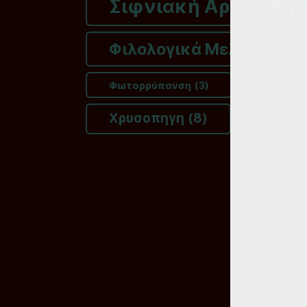
Σιφνιακή Αρχειοθή
Φιλολογικά Μελετήματα
Φωτορρύπανση
(3)
Χάρτογραφ
Χρυσοπηγη
(8)
Ψαριανή Α