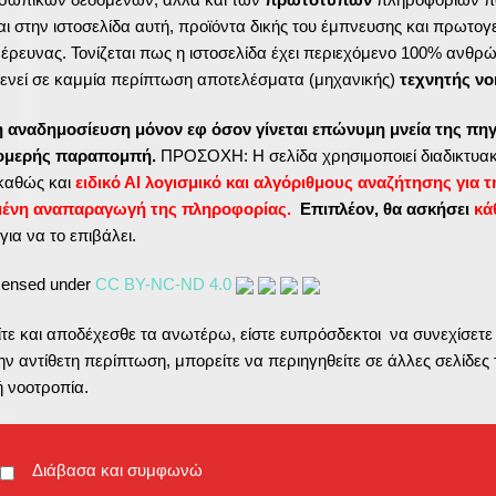
ι στην ιστοσελίδα αυτή, προϊόντα δικής του έμπνευσης και πρωτογ
ς έρευνας. Τονίζεται πως η ιστοσελίδα έχει περιεχόμενο 100% ανθρ
ενεί σε καμμία περίπτωση αποτελέσματα (μηχανικής)
τεχνητής νο
η αναδημοσίευση μόνον εφ όσον γίνεται επώνυμη μνεία της πηγ
τομερής παραπομπή.
ΠΡΟΣΟΧΗ: Η σελίδα χρησιμοποιεί διαδικτυακ
καθώς και
ειδικό ΑΙ λογισμικό και αλγόριθμους αναζήτησης για τ
μένη αναπαραγωγή της πληροφορίας.
Επιπλέον, θα ασκήσει
κά
για να το επιβάλει.
icensed under
CC BY-NC-ND 4.0
ε και αποδέχεσθε τα ανωτέρω, είστε ευπρόσδεκτοι να συνεχίσετε
ν αντίθετη περίπτωση, μπορείτε να περιηγηθείτε σε άλλες σελίδες 
ης
ή νοοτροπία.
.
κής
Διάβασα και συμφωνώ