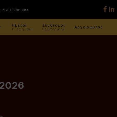
e: alkistheboss
Ημέραι
Σύνδεσμοι
Αρχειοφύλαξ
Η Ζωή μου
Εξωτερικοί
 2026