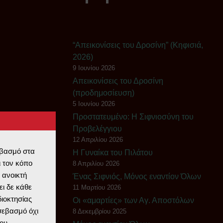
“Απεικονίσεις του Δροσίνη” (Κηφισιά,
2026)
9 Ιουνίου 2026
Απεικονίσεις του Δροσίνη
(προδημοσίευση)
5 Ιουνίου 2026
Πρoστατευμένο: Η Σιφνιοσύνη του
Προβελέγγιου
12 Απριλίου 2026
εβασμό στα
Η Γυναίκα του Πιλάτου
 τον κόπο
8 Απριλίου 2026
 ανοικτή
Ένας Σιφνιός, Μόνος εναντίον Όλων
ι δε κάθε
11 Μαρτίου 2026
διοκτησίας
Οι «αμαρτίες» των Αγ. Αποστόλων
 σεβασμό όχι
8 Δεκεμβρίου 2025
ου