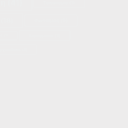
κη
(41)
Τοπωνύμια
(3)
(18)
Φωτισμός
(5)
Χαράγματα
(3)
ία
(1)
ρχειοθήκη
(2)