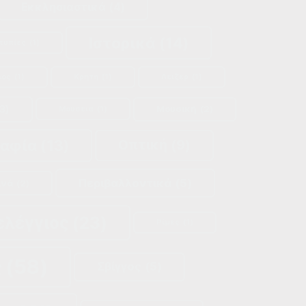
Εκκλησιαστικά
(4)
Ιστορικά
(14)
τυπίες
(1)
λος
(1)
Κρήτη
(1)
Λέιζερ
(1)
3)
Μουσική
(2)
Μουσεία
(1)
ραφία
(13)
Οπτική
(9)
Περιβαλλοντικά
(5)
ινά
(2)
ελέγγιος
(23)
Ρίμες
(1)
ς
(58)
Σβίγγος
(5)