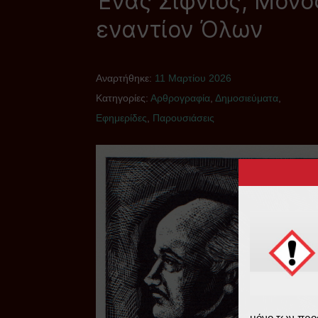
Ένας Σιφνιός, Μόνο
εναντίον Όλων
Αναρτήθηκε:
11 Μαρτίου 2026
Κατηγορίες:
Αρθρογραφία
,
Δημοσιεύματα
,
Εφημερίδες
,
Παρουσιάσεις
μόνο των προ