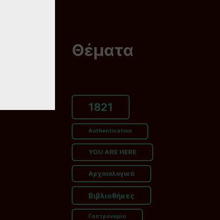
Θέματα
1821
Authentication
YOU ARE HERE
Αρχαιολογικά
Βιβλιοθήκες
Γαστρονομία