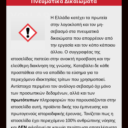
Πνευματικά Δικαιώματα
YOU ARE HERE
Η Ελλάδα κατέχει τα πρωτεία
στην λογοκλοπή και τον μη-
σεβασμό στα πνευματικά
δικαιώματα που απορρέουν από
την εργασία και τον κόπο κάποιου
Η Σιφνιοσύνη του
άλλου. Ο συγγραφέας της
ιστοσελίδας πιστεύει στην ανοικτή προσβαση και την
Προβελέγγιου
ελεύθερη διακίνηση της γνώσης. Καταβάλει δε κάθε
προσπάθεια στο να αποδίδει τα εύσημα για το
περιεχόμενο ιδιοκτησίας τρίτων που χρησιμοποιεί.
Αναρτήθηκε:
12 Απριλίου 2026
Αντίστοιχα περιμένει τον ανάλογο σεβασμό όχι μόνο
Κατηγορίες:
Αδημοσίευτα
,
Αρθρογραφία
,
Δοκίμια
,
των προσωπικών δεδομένων, αλλά και των
Ηλεκτρ. σελίδες
πρωτότυπων
πληροφοριών που παρουσιάζονται στην
ιστοσελίδα αυτή, προϊόντα δικής του έμπνευσης και
Password:
πρωτογενούς ιστοριοδιφικής έρευνας. Τονίζεται πως η
ιστοσελίδα έχει περιεχόμενο 100% ανθρώπινης νόησης
και
ΔΕΝ
φιλοξενεί σε καμμία περίπτωση αποτελέσματα