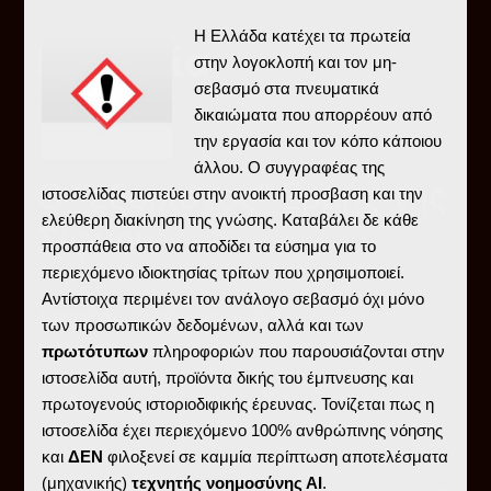
Η Ελλάδα κατέχει τα πρωτεία
Μουσεία
στην λογοκλοπή και τον μη-
σεβασμό στα πνευματικά
δικαιώματα που απορρέουν από
την εργασία και τον κόπο κάποιου
άλλου. Ο συγγραφέας της
Ο “εξόριστος” Ερμής της
ιστοσελίδας πιστεύει στην ανοικτή προσβαση και την
ελεύθερη διακίνηση της γνώσης. Καταβάλει δε κάθε
Σίφνου
προσπάθεια στο να αποδίδει τα εύσημα για το
περιεχόμενο ιδιοκτησίας τρίτων που χρησιμοποιεί.
Αντίστοιχα περιμένει τον ανάλογο σεβασμό όχι μόνο
Αναρτήθηκε:
25 Φεβρουαρίου 2023
των προσωπικών δεδομένων, αλλά και των
Κατηγορίες:
Αρθρογραφία
,
Δημοσιεύματα
,
Εφημερίδες
,
πρωτότυπων
πληροφοριών που παρουσιάζονται στην
ιστοσελίδα αυτή, προϊόντα δικής του έμπνευσης και
Ηλεκτρ. σελίδες
πρωτογενούς ιστοριοδιφικής έρευνας. Τονίζεται πως η
ιστοσελίδα έχει περιεχόμενο 100% ανθρώπινης νόησης
και
ΔΕΝ
φιλοξενεί σε καμμία περίπτωση αποτελέσματα
(μηχανικής)
τεχνητής νοημοσύνης ΑΙ
.