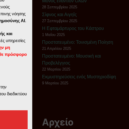
Μόνος εναντίον Όλων
ενούς
28 Σεπτεμβρίου 2025
ώπινης νόησης
Σίφνος και Αιγηΐς
ημοσύνης ΑΙ
.
27 Σεπτεμβρίου 2025
Η Εφταμάρτυρος του Κάστρου
ής και
1 Μαΐου 2025
ές υπηρεσίες
Πρoστατευμένο: Τονισμένη Ποίηση
ην μη
21 Απριλίου 2025
θε πρόσφορο
Πρoστατευμένο: Μουσική και
Προβελέγγιος
22 Μαρτίου 2025
Εκμυστηρεύσεις ενός Μυστηριοδίφη
9 Μαρτίου 2025
 την
του διαδικτύου
Αρχείο