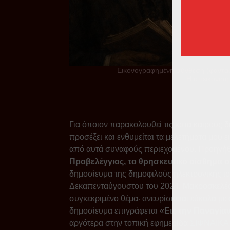
Εικονογραφημένη σύνθεση (φαντασί
Η απεικόνιση
Για όποιον παρακολουθεί τις κατά καιρούς δ
προσέξει και ενθυμείται τα μελετήματά μου ε
από αυτά συναφούς περιεχομένου. Προηγήθη
Προβελέγγιος, το θρησκευτικό αίσθημα 
δημοσίευμα της δημοφιλούς ηλεκτρονικής ι
Δεκαπενταύγουστου του 2024. Μακροσκελές 
συγκεκριμένο θέμα· ανευρίσκεται εύκολα με
δημοσίευμα επιγράφεται «
Εις την Παναγία
αργότερα στην τοπική εφημερίδα
ΣΙΦΝΑΪΚΑ