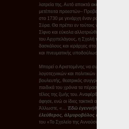
λατρεία της. Αυτό αποκτά ακόμη μεγαλύτερη
μετέπειτα προεστών– Προβελέγγιων εγκατα
στο 1730 με γενάρχη έναν ρωμαιοκαθολικό 
Σύρα. Θα πρέπει εν τούτοις να σημειώσω π
Σίφνο και εύκολα αλλοτριώθηκε από το τοπι
του Αρχιπελάγους, η Σχολή του Παναγίου Τ
δασκάλους και ιεράρχες στα 200 δίσεκτα χρό
και πνευματικής υποδούλωσης.
Μπορεί ο Αριστομένης να συνέδεσε μεγάλο μ
λογοτεχνικών και πολιτικών εξελίξεων, του
βουλευτής, θεατρικός συγγραφέας και ακαδ
παιδικά του χρόνια τα πέρασε στην Σίφνο. Ο
τέλος της ζωής του. Αναφέρθηκε πολλές φορέ
άφησε, ενώ οι ίδιες τακτικά αναβλύζουν μέσ
Άλλωστε, «…
Ἐδῶ ἐγεννήθηκα, ἐδῶ μ᾿ ἐνα
ἐλεύθερος, ἀλμυροβόλος ἀπὸ τὸ νησοστ
του «Το Σχολείο της Αννούσας» (περιοδ. ΠΑ