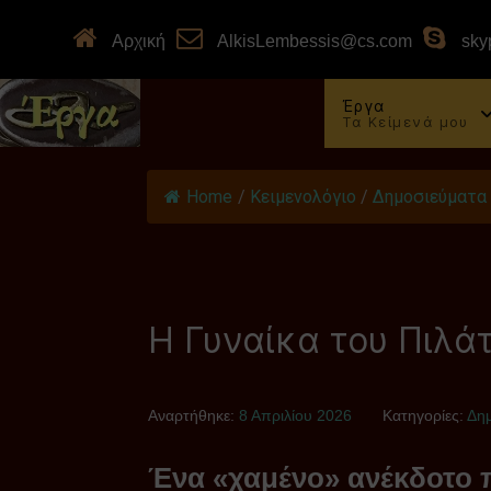
Αρχική
AlkisLembessis@cs.com
skyp
Έργα
Τα Κείμενά μου
Home
/
Κειμενολόγιο
/
Δημοσιεύματα
Η Γυναίκα του Πιλά
Αναρτήθηκε:
8 Απριλίου 2026
Κατηγορίες:
Δη
Ένα «χαμένο» ανέκδοτο 