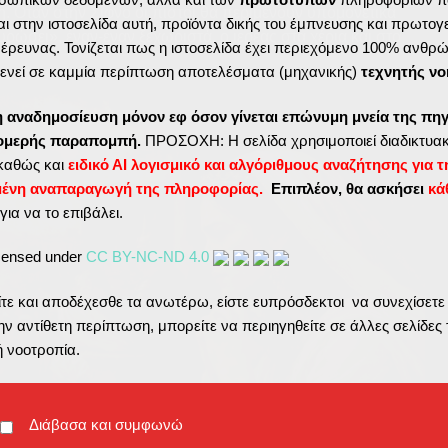
η. Όταν στην Σίφνο οι πιστοί θα περιμένουν υπομονετικά
ι στην ιστοσελίδα αυτή, προϊόντα δικής του έμπνευσης και πρωτογ
υρώσει», έναν-έναν ξεχωριστά, ο ιερέας στα χέρια και στο
ς έρευνας. Τονίζεται πως η ιστοσελίδα έχει περιεχόμενο 100% ανθρ
ενεί σε καμμία περίπτωση αποτελέσματα (μηχανικής)
τεχνητής νο
η αναδημοσίευση μόνον εφ όσον γίνεται επώνυμη μνεία της πηγ
τομερής παραπομπή.
ΠΡΟΣΟΧΗ: Η σελίδα χρησιμοποιεί διαδικτυακ
καθώς και
ειδικό ΑΙ λογισμικό και αλγόριθμους αναζήτησης για τ
μένη αναπαραγωγή της πληροφορίας.
Επιπλέον, θα ασκήσει
κά
για να το επιβάλει.
icensed under
CC BY-NC-ND 4.0
ε και αποδέχεσθε τα ανωτέρω, είστε ευπρόσδεκτοι να συνεχίσετε
ν αντίθετη περίπτωση, μπορείτε να περιηγηθείτε σε άλλες σελίδες 
ή νοοτροπία.
Διάβασα και συμφωνώ