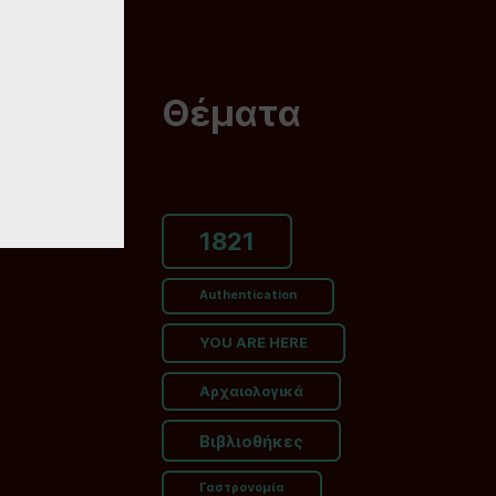
Θέματα
1821
Authentication
YOU ARE HERE
Αρχαιολογικά
Βιβλιοθήκες
Γαστρονομία