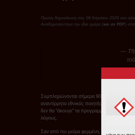
Πρώτη δημοσίευση στις 08 Απριλιου 2026 στο ηλε
Αναδημοσιεύτηκε την ίδια ημέρα (
και σε PDF
) στη
Τῆ
τοῦ
Συμπληρώνονται σήμερα 90 χρόνια από την
αναντίρρητα εθνικός ποιητής
Αριστομένης 
δεν θα “άκουγε” τα προγραμματισμένα 12 Ευ
λόγους.
Σαν από την μοίρα φερμένη, μια σημαδιακή 
μόνο των προ