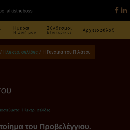
e: alkistheboss
Ημέραι
Σύνδεσμοι
Αρχειοφύλαξ
Η Ζωή μου
Εξωτερικοί
/
Ηλεκτρ. σελίδες
/
Η Γυναίκα του Πιλάτου
του
μοσιεύματα
,
Ηλεκτρ. σελίδες
ποίημα του Προβελέγγιου.