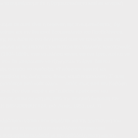
 το συμπέρασμα ότι η θρησκευτικότητα κατέχει κεντρική
ομαι σε αυτά είναι η έκφανση της πνευματικότητας, όχι
οίηση και την θεατρική δραματολογία του Προβελέγγιου,
 του. Διότι το ένα δεν μπορεί ούτε να ειπωθεί ούτε να
ύμφωνα με τις επιταγές του πατέρα της γαλλικής λογοτεχνικής
(1804-1869), «για να μιλήσει κανείς για ένα έργο, πρέπει να
ις που θα μπορούσαν να εξηγήσουν το έργο, δια του
λης
σπεύδει να αναδείξει: «Υπάρχουν ποιηταί και
 προβολή της ζωής τους, δίχως καμιά παρέκκλιση. Σ’ αυτή
περισσότερο από κάθε άλλον — εκτός ίσως από τον Καβάφη.
ματα, δεν είναι παρά η κατ’ ευθείαν προέκταση του
κανείς να ανιχνεύση μες από την ποιητική έκφραση τον
Η ΒΙΒΛΙΟΘΗΚΗ #24, εκδ. Αετός, 1953, σελ. 7).
λαδίτικου νησιού που φημίζεται για την χριστιανική του
ια και για τα γνωστά στο πανελλήνιο θρησκευτικά
ι αναμφίβολα συνδεθεί με την ορθόδοξη πίστη και την