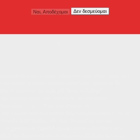
ας) από την ιστοσελίδα literature.gr μέσω chatGPT.
 Προβελέγγιου είναι επινοημένη.
ημοσιεύσεις μου για τον Προβελέγγιο ανελλιπώς, ίσως έχει
ιδικά για την θρησκευτικότητα του ποιητή. Ξεχωρίζω δύο
κε το άρθρο με τον τίτλο «
Ο “Ευαγγελιστής”
στην ποίησή του
», που αποτέλεσε το εορταστικό
στοσελίδας
literature
για την επέτειο του
και πολυσέλιδο είναι σαφώς ένα πόνημα αναφοράς για το
 απλή αναζήτηση στο Διαδίκτυο. Το δεύτερο χρονικά
ν – ο χριστιανός Προβελέγγιος
» και φιλοξενήθηκε λίγο
 ΝΕΑ
την ίδια εποχή (τεύχος Ιουλ-Αυγ 2024). Εκτιμώ πως