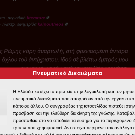
κτρ. περιοδικό
literature
ν ηλεκτρ. εφημερίδα
kaipoutheos
ς Ρώμης κόρη ἁμαρτωλή, στὴ φρενιασμένη ἀντάρα
 ὄχλου τοῦ ἀντίχριστου, ἰδοὺ σὲ βλέπω ἐμπρός μου
πονετική, μὲ τὴ ματιὰ γεμάτη θεία τρομάρα,
Πνευματικά Δικαιώματα
νὰ δέεσαι γιὰ τὸ λυτρωτὴ τὸν ἄχραντο τοῦ κόσμου.
Η Ελλάδα κατέχει τα πρωτεία στην λογοκλοπή και τον μη-σ
 αποφράδα 8η Απριλίου,
Μεγ. Τετάρτη του 1936
, όταν ο
πνευματικά δικαιώματα που απορρέουν από την εργασία και
Προβελέγγιος
ξεκίνησε για το μεγάλο ταξίδι. Την επομένη
κάποιου άλλου. Ο συγγραφέας της ιστοσελίδας πιστεύει στην
αγγέλια της Μεγ. Πέμπτης, αλλά εξόδιους και επικήδειους
προσβαση και την ελεύθερη διακίνηση της γνώσης. Καταβάλε
προσπάθεια στο να αποδίδει τα εύσημα για το περιεχόμενο ι
τρίτων που χρησιμοποιεί. Αντίστοιχα περιμένει τον ανάλογο
και μοναδική σύμπτωση, η 8η Απριλίου της φετινής χρονιάς
σωπικών δεδομένων, αλλά και των
πρωτότυπων
πληροφοριών π