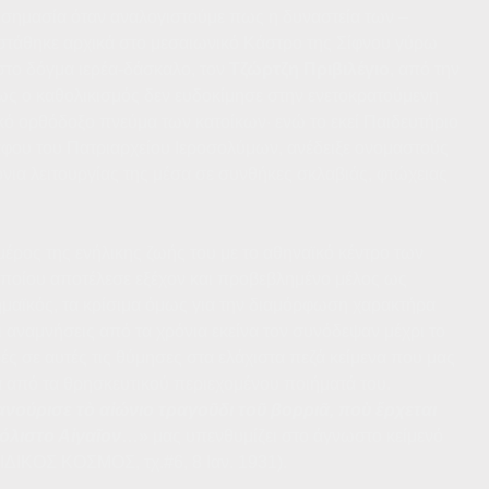
 σημασία όταν αναλογιστούμε πως η δυναστεία των –
στάθηκε αρχικά στο μεσαιωνικό Κάστρο της Σίφνου γύρω
στο δόγμα ιερέα-δάσκαλο, τον
Τζώρτζη Πριβιλέγιο
, από την
ως ο καθολικισμός δεν ευδοκίμησε στην ενετοκρατούμενη
κό ορθόδοξο πνεύμα των κατοίκων· ενώ το εκεί Παιδευτήριο
άφου του Πατριαρχείου Ιεροσολύμων, ανέδειξε ονομαστούς
νια λειτουργίας της μέσα σε συνθήκες σκλαβιάς, φτώχειας
έρος της ενήλικης ζωής του με το αθηναϊκό κέντρο των
 οποίου αποτέλεσε εξέχον και προβεβλημένο μέλος ως
ημαϊκός, τα κρίσιμα όμως για την διαμόρφωση χαρακτήρα
ι αναμνήσεις από τα χρόνια εκείνα τον συνόδεψαν μέχρι το
ς σε αυτές τις θύμησες στα ελάχιστα πεζά κείμενα που μας
α από τα θρησκευτικού περιεχομένου ποιήματά του.
νούρισε τὸ αἰώνιο τραγοῦδι τοῦ βορριᾶ, ποὺ ἔρχεται
όλιστο Αἰγαῖον
…» μας υπενθυμίζει στο άγνωστο κείμενό
ΙΔΙΚΟΣ ΚΟΣΜΟΣ, τχ.#6, 8 Ιαν. 1931).