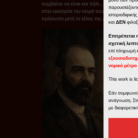
συμβαίνει να είναι και πάλι… Μεγάλη Τετάρτ
παρουσιάζοντα
στην εκκλησία την σειρά τους για να τους «μ
ιστοριοδιφική
πρόσωπο μετά το τέλος της Ακολουθίας.
και
ΔΕΝ
φιλοξ
Επιτρέπεται 
σχετική λεπ
επί πληρωμή 
εξουσιοδοτη
νομικό μέτρο
This work is l
Εάν συμφωνείτ
ανάγνωση. Στη
με διαφορετικ