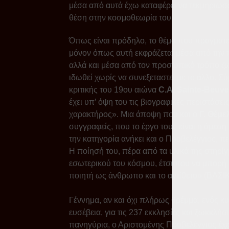
μέσα από αυτά έχω καταφέρει να τεκμηριώσω
θέση στην κοσμοθεωρία του.
Όπως είναι πρόδηλο, το θέμα που πραγματεύ
μόνον όπως αυτή εκφράζεται μέσα από την π
αλλά και μέσα από τον προσωπικό τρόπο ζωής
ιδωθεί χωρίς να συνεξεταστεί με το άλλο. Σ
κριτικής του 19ου αιώνα
C.A. Sainte-Beuve
έχει υπ’ όψη του τις βιογραφικές περιστάσε
χαρακτήρος». Μια άποψη που και ο
Γ. Θέμε
συγγραφείς, που το έργο τους είναι η άμεση
την κατηγορία ανήκει και ο Προβελέγγιος, 
Η ποίησή του, πέρα από τα υλικά της στηρίγ
εσωτερικού του κόσμου, έτσι που να μπορή 
ποιητή ως άνθρωπο και το αντίθετο» (ΒΑΣΙΚ
Γέννημα, αν και όχι πλήρως θρέμμα, ενός κυκ
ευσέβεια, για τις 237 εκκλησίες και ξωκκλήσ
πανηγύρια, ο Αριστομένης Προβελέγγιος έχε