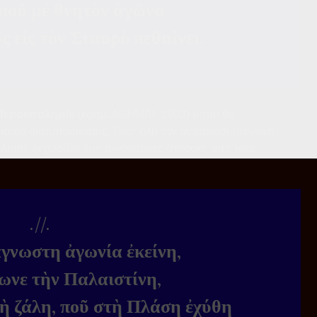
 ποῦ μὲ θνητὸν ἀγῶνα
ς εἰς τὸν Σταυρὸ πεθαίνει.
 Ἱερουσαλήμ!
» (εφημ. ΑΘΗΝΑΙ, 1903) όπου θα
μάσια διατυπωμένους. Παρ’ όλη την αντιπροσωπευτική
τληση, ξεχωρίζω δύο ανισόστιχες στροφές από τους
.//.
ἄγνωστη ἀγωνία ἐκείνη,
ωνε τὴν Παλαιστίνη,
τὴ ζάλη, ποῦ στὴ Πλάση ἐχύθη