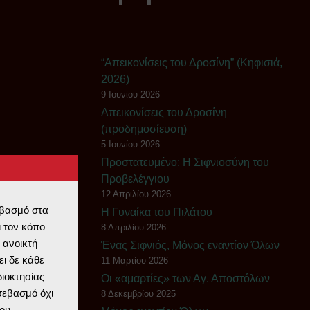
“Απεικονίσεις του Δροσίνη” (Κηφισιά,
2026)
9 Ιουνίου 2026
Απεικονίσεις του Δροσίνη
(προδημοσίευση)
5 Ιουνίου 2026
Πρoστατευμένο: Η Σιφνιοσύνη του
Προβελέγγιου
12 Απριλίου 2026
εβασμό στα
Η Γυναίκα του Πιλάτου
 τον κόπο
8 Απριλίου 2026
 ανοικτή
Ένας Σιφνιός, Μόνος εναντίον Όλων
ι δε κάθε
11 Μαρτίου 2026
διοκτησίας
Οι «αμαρτίες» των Αγ. Αποστόλων
 σεβασμό όχι
8 Δεκεμβρίου 2025
ου