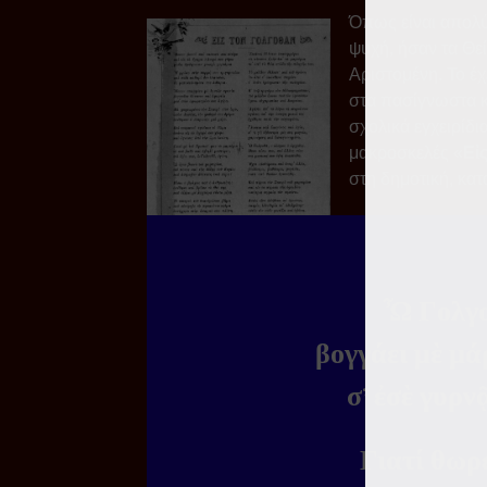
Όπως είναι απολύ
ψυχή, ήσαν τα Θε
Αριστομένη. Το έ
στα πασίγνωστα κ
σχολικά εγχειρίδι
μακροσκελές «
Εἰ
στη δημοτική, κατ
Ὦ Γολγοθ
βογγάει μὲ μ
σ’ ἐσὲ γυρν
Γιατί θωρ