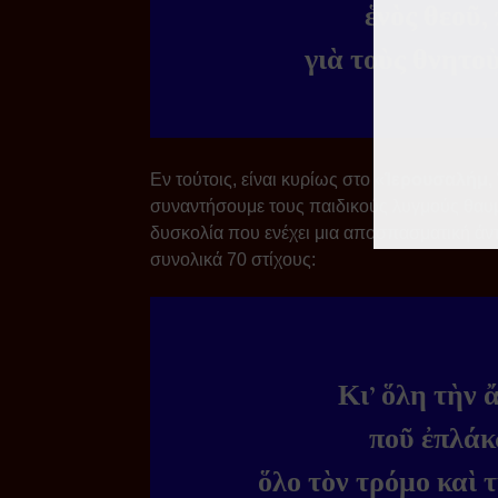
ἑνὸς θεοῦ,
γιὰ τοὺς θνητοὺ
Εν τούτοις, είναι κυρίως στο «
Ἱερουσαλήμ,
συναντήσουμε τους παιδικούς λυγμούς θαυ
δυσκολία που ενέχει μια αποσπασματική άν
συνολικά 70 στίχους:
Κι’ ὅλη τὴν 
ποῦ ἐπλάκ
ὅλο τὸν τρόμο καὶ 