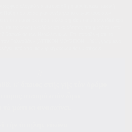
τως φυσιολογικό για μια ευαίσθητη tabula rasa παιδική
ία Πάθη που θα άφηναν ανεξίτηλο το στίγμα τους στον
χει αποτυπώσει σε πάρα πολλά σημεία ποιημάτων, ιδιαίτερα
αι ταυτόχρονα μακρόβιας επικαιρότητας ποιήματά του στα
α διδασκαλίας των Νεοελληνικών. Επί παραδείγματι, το
ς τὸν Γολγοθᾶν
» (ΑΤΤΙΚΟΝ ΜΟΥΣΕΙΟΝ, 1891), γραμμένο
αλήγει μετά από μια λυρική ακολουθία 60 στίχων:
.//.
ᾶ, κ’ ὅποιος στῆς γῆς τὸν δρόμο
άρτυρος σταυρὸ στὸν ὦμο
ᾷ τὸ μάτι κι ἀνασαίνει.
εῖ τὴν ὑψηλὴν εἰκόνα