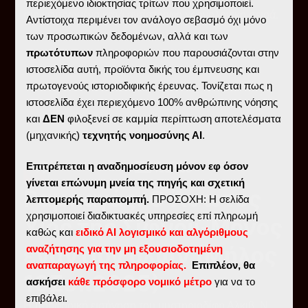
περιεχόμενο ιδιοκτησίας τρίτων που χρησιμοποιεί.
συγκεντρωμένα κατά αντίστροφη χρονολογική σειρά.
Αντίστοιχα περιμένει τον ανάλογο σεβασμό όχι μόνο
των προσωπικών δεδομένων, αλλά και των
πρωτότυπων
πληροφοριών που παρουσιάζονται στην
ιστοσελίδα αυτή, προϊόντα δικής του έμπνευσης και
πρωτογενούς ιστοριοδιφικής έρευνας. Τονίζεται πως η
ιστοσελίδα έχει περιεχόμενο 100% ανθρώπινης νόησης
και
ΔΕΝ
φιλοξενεί σε καμμία περίπτωση αποτελέσματα
(μηχανικής)
τεχνητής νοημοσύνης ΑΙ
.
Επιτρέπεται η αναδημοσίευση μόνον εφ όσον
γίνεται επώνυμη μνεία της πηγής και σχετική
Ραμπαγάς: Ο Άσωτος
λεπτομερής παραπομπή.
ΠΡΟΣΟΧΗ: Η σελίδα
χρησιμοποιεί διαδικτυακές υπηρεσίες επί πληρωμή
Υιός της Σίφνου-Μόνος
καθώς και
ειδικό ΑΙ λογισμικό και αλγόριθμους
εναντίον όλων (Μήλος
αναζήτησης για την μη εξουσιοδοτημένη
αναπαραγωγή της πληροφορίας.
Επιπλέον, θα
19Σεπ2025)
ασκήσει
κάθε πρόσφορο νομικό μέτρο
για να το
επιβάλει.
Η προφορική εισήγηση του μυστηριοδίφη Αλκιβ. Ν.