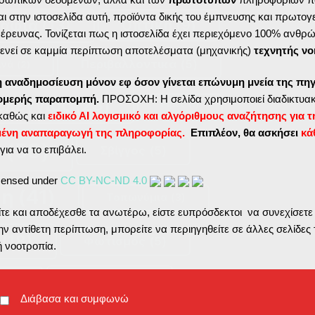
ι στην ιστοσελίδα αυτή, προϊόντα δικής του έμπνευσης και πρωτογ
ραφία
(13)
Οπτική
(9)
ς έρευνας. Τονίζεται πως η ιστοσελίδα έχει περιεχόμενο 100% ανθρ
ενεί σε καμμία περίπτωση αποτελέσματα (μηχανικής)
τεχνητής νο
Περιβαλλοντικά
(5)
ινά
(2)
η αναδημοσίευση μόνον εφ όσον γίνεται επώνυμη μνεία της πηγ
τομερής παραπομπή.
ΠΡΟΣΟΧΗ: Η σελίδα χρησιμοποιεί διαδικτυακ
ελέγγιος
(23)
Ρίμες
(1)
καθώς και
ειδικό ΑΙ λογισμικό και αλγόριθμους αναζήτησης για τ
μένη αναπαραγωγή της πληροφορίας.
Επιπλέον, θα ασκήσει
κά
ς
(58)
για να το επιβάλει.
Σβίγγος
(5)
icensed under
CC BY-NC-ND 4.0
κη
(41)
Τοπωνύμια
(3)
ε και αποδέχεσθε τα ανωτέρω, είστε ευπρόσδεκτοι να συνεχίσετε
ν αντίθετη περίπτωση, μπορείτε να περιηγηθείτε σε άλλες σελίδες 
(18)
Φωτισμός
(5)
ή νοοτροπία.
Χαράγματα
(3)
ία
(1)
Διάβασα και συμφωνώ
ρχειοθήκη
(2)