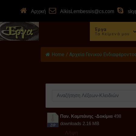
Αρχική
AlkisLembessis@cs.com
skyp
Έργα
Τα Κείμενά μου
Home
/
Αρχεία Γενικού Ενδιαφέροντο
Παν. Καμπάνης -Δοκίμια
498
downloads
2.16 MB
Λήψη