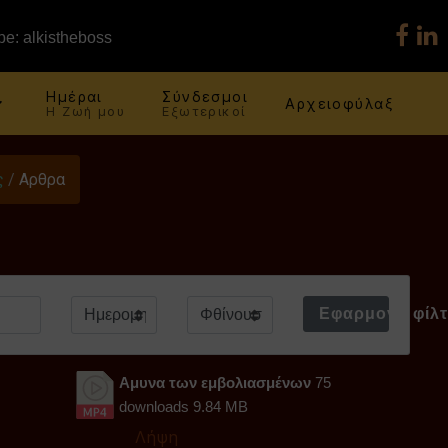
e: alkistheboss
Ημέραι
Σύνδεσμοι
Αρχειοφύλαξ
Η Ζωή μου
Εξωτερικοί
ς
/
Αρθρα
Εφαρμογή φίλ
Αμυνα των εμβολιασμένων
75
downloads
9.84 MB
Λήψη