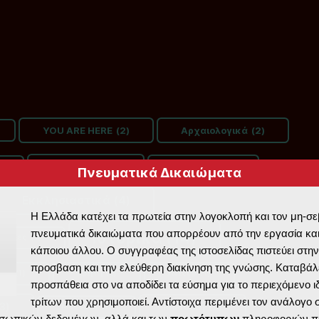
YOU ARE HERE
(2)
Αρχαιολογικά
(2)
Γεωλογία
(3)
Δροσίνης
(2)
Πνευματικά Δικαιώματα
Εκκλησιαστικά
(4)
Η Ελλάδα κατέχει τα πρωτεία στην λογοκλοπή και τον μη-σ
πνευματικά δικαιώματα που απορρέουν από την εργασία και
Ιστορικά
(14)
τυπίες
(1)
κάποιου άλλου. Ο συγγραφέας της ιστοσελίδας πιστεύει στην
προσβαση και την ελεύθερη διακίνηση της γνώσης. Καταβάλε
λος
(1)
Κρήτη
(1)
Λέιζερ
(1)
προσπάθεια στο να αποδίδει τα εύσημα για το περιεχόμενο ι
τρίτων που χρησιμοποιεί. Αντίστοιχα περιμένει τον ανάλογο
3)
Μουσική
(2)
Μουσεία
(1)
σωπικών δεδομένων, αλλά και των
πρωτότυπων
πληροφοριών π