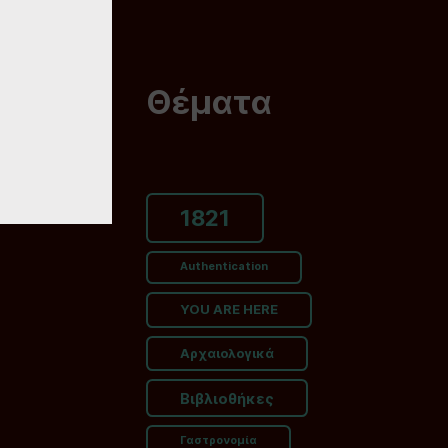
Θέματα
1821
Authentication
YOU ARE HERE
Αρχαιολογικά
Βιβλιοθήκες
Γαστρονομία