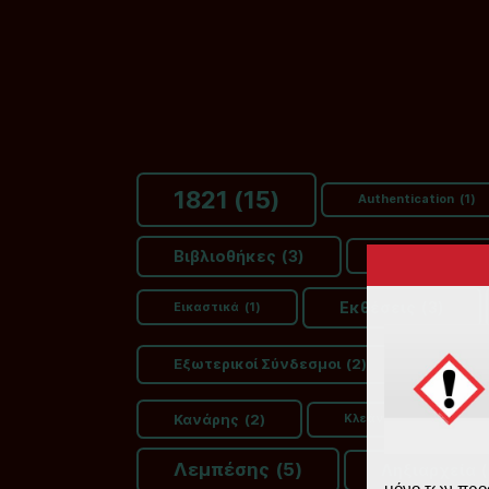
1821
(15)
Authentication
(1)
Βιβλιοθήκες
(3)
Γαστρονομία
(1)
Εκθέσεις
(3)
Εικαστικά
(1)
Εξωτερικοί Σύνδεσμοι
(2)
Θερμο
Κανάρης
(2)
Κλεάνθης Τριαντάφυλ
Λεμπέσης
(5)
Ληξιαρχεία
(
μόνο των προ