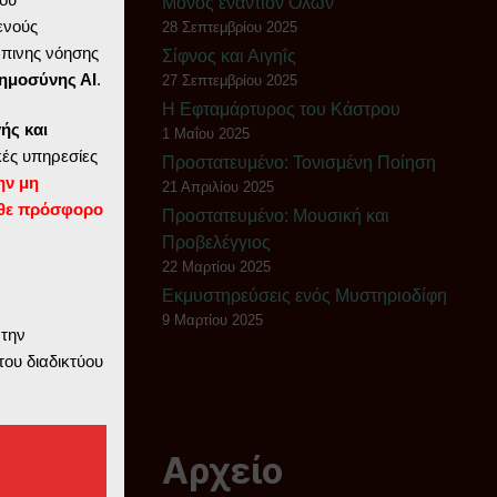
Μόνος εναντίον Όλων
ενούς
28 Σεπτεμβρίου 2025
ώπινης νόησης
Σίφνος και Αιγηΐς
ημοσύνης ΑΙ
.
27 Σεπτεμβρίου 2025
Η Εφταμάρτυρος του Κάστρου
ής και
1 Μαΐου 2025
ές υπηρεσίες
Πρoστατευμένο: Τονισμένη Ποίηση
ην μη
21 Απριλίου 2025
θε πρόσφορο
Πρoστατευμένο: Μουσική και
Προβελέγγιος
22 Μαρτίου 2025
Εκμυστηρεύσεις ενός Μυστηριοδίφη
9 Μαρτίου 2025
 την
του διαδικτύου
Αρχείο