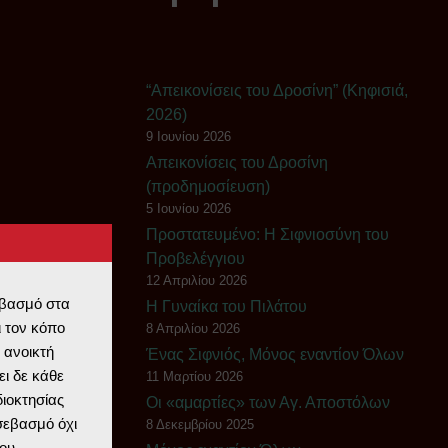
“Απεικονίσεις του Δροσίνη” (Κηφισιά,
2026)
9 Ιουνίου 2026
Απεικονίσεις του Δροσίνη
(προδημοσίευση)
5 Ιουνίου 2026
Πρoστατευμένο: Η Σιφνιοσύνη του
Προβελέγγιου
12 Απριλίου 2026
εβασμό στα
Η Γυναίκα του Πιλάτου
 τον κόπο
8 Απριλίου 2026
 ανοικτή
Ένας Σιφνιός, Μόνος εναντίον Όλων
ι δε κάθε
11 Μαρτίου 2026
διοκτησίας
Οι «αμαρτίες» των Αγ. Αποστόλων
 σεβασμό όχι
8 Δεκεμβρίου 2025
ου