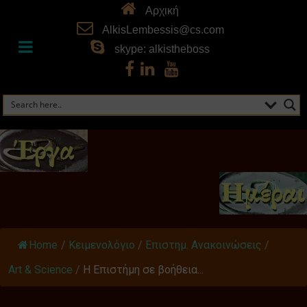
Αρχική
AlkisLembessis@cs.com
skype: alkistheboss
Home
/
Κειμενολόγιο
/
Επιστημ. Ανακοινώσεις
/
Art & Science
/
Η Επιστήμη σε βοήθεια...