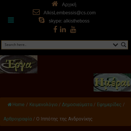
Αρχική
AlkisLembessis@cs.com
skype: alkistheboss
Home
/
Κειμενολόγιο
/
Δημοσιεύματα
/
Εφημερίδες
/
Αρθρογραφία
/
Ο Ιππότης της Ανδρονίκης