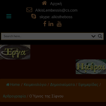
Αρχική
AlkisLembessis@cs.com
skype: alkistheboss
Home
/
Κειμενολόγιο
/
Δημοσιεύματα
/
Εφημερίδες
/
Αρθρογραφία
/
Ο Ύμνος της Σίφνου