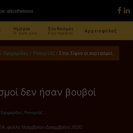
e: alkistheboss
Ημέραι
Σύνδεσμοι
Αρχειοφύλαξ
Η Ζωή μου
Εξωτερικοί
/
Εφημερίδες
/
Ρεπορτάζ
/
Στην Σίφνο οι εορτασμοί...
σμοί δεν ήσαν βουβοί
:
Εφημερίδες
,
Ρεπορτάζ
Α, φύλλο Νοεμβρίου-Δεκεμβρίου 2020.