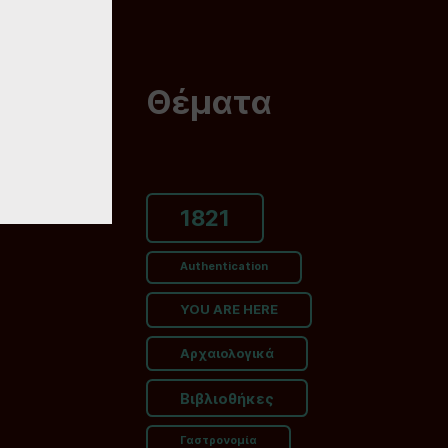
Θέματα
1821
Authentication
YOU ARE HERE
Αρχαιολογικά
Βιβλιοθήκες
Γαστρονομία