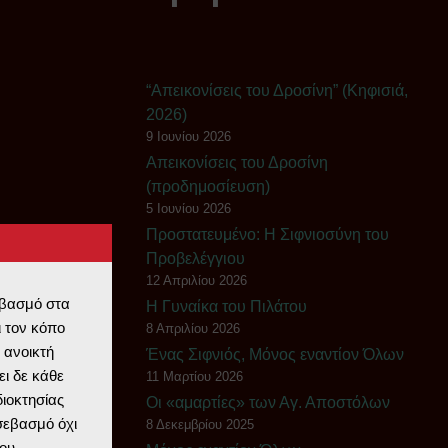
“Απεικονίσεις του Δροσίνη” (Κηφισιά,
2026)
9 Ιουνίου 2026
Απεικονίσεις του Δροσίνη
(προδημοσίευση)
5 Ιουνίου 2026
Πρoστατευμένο: Η Σιφνιοσύνη του
Προβελέγγιου
12 Απριλίου 2026
εβασμό στα
Η Γυναίκα του Πιλάτου
 τον κόπο
8 Απριλίου 2026
 ανοικτή
Ένας Σιφνιός, Μόνος εναντίον Όλων
ι δε κάθε
11 Μαρτίου 2026
διοκτησίας
Οι «αμαρτίες» των Αγ. Αποστόλων
 σεβασμό όχι
8 Δεκεμβρίου 2025
ου