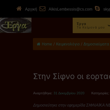
Αρχική
AlkisLembessis@cs.com
skyp
Έργα
Τα Κείμενά μου
Home
/
Κειμενολόγιο
/
Δημοσιεύματα
Στην Σίφνο οι εορτα
Αναρτήθηκε:
31 Δεκεμβρίου 2020
Κατηγορίες
Δημοσιεύτηκε στην εφημερίδα ΣΙΦΝΑΪΚΑ ΝΕ