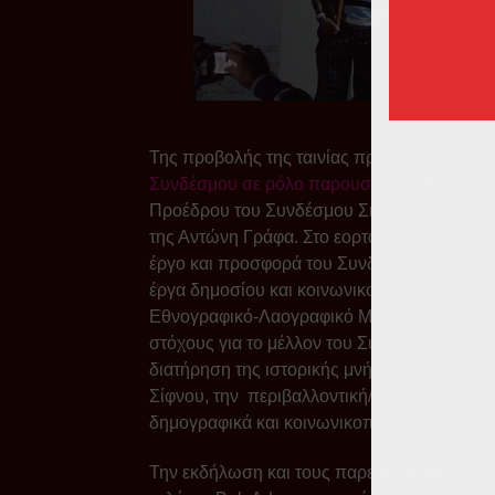
Άλκης 
Της προβολής της ταινίας προηγήθηκε σύν
Συνδέσμου σε ρόλο παρουσιαστή,
χαιρετι
Προέδρου του Συνδέσμου Σιφνίων κ. Αντωνί
της Αντώνη Γράφα. Στο εορταστικό μήνυμά 
έργο και προσφορά του Συνδέσμου Σιφνίων
έργα δημοσίου και κοινωνικού ενδιαφέροντο
Εθνογραφικό-Λαογραφικό Μουσείο, το Αθλητι
στόχους για το μέλλον του Συνδέσμου μέσα
διατήρηση της ιστορικής μνήμης, την ανάδε
Σίφνου, την περιβαλλοντική/οικιστική προσ
δημογραφικά και κοινωνικοπολιτικά γοργά ε
Την εκδήλωση και τους παρευρισκόμενους χ