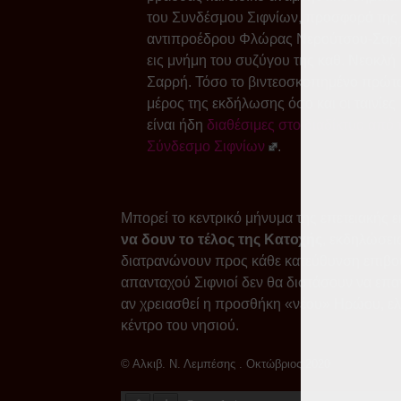
του Συνδέσμου Σιφνίων, προσφορά της
αντιπροέδρου Φλώρας Νερούτσου-Σαρ
εις μνήμη του συζύγου της καθ. Νεοκλή
Σαρρή. Τόσο το βιντεοσκοπημένο πρώτ
μέρος της εκδήλωσης όσο και οι ταινίες
είναι ήδη
διαθέσιμες στο διαδίκτυο από 
Σύνδεσμο Σιφνίων
.
Μπορεί το κεντρικό μήνυμα της επετειακής
να δουν το τέλος της Κατοχής
, εκδηλώσει
διατρανώνουν προς κάθε κατεύθυνση επιβο
απανταχού Σιφνιοί δεν θα διστάσουν να επ
αν χρειασθεί η προσθήκη «νέου» Ηρώου, ελλ
κέντρο του νησιού.
© Αλκιβ. Ν. Λεμπέσης . Οκτώβριος 2020