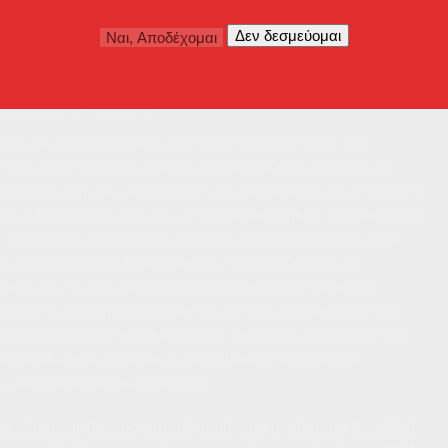
Λεμπέσης & Αντ. Γ. Ζαμπέλης
τομο καλωσόρισμα από τον
Αλκη Λεμπέση, ταμία του
σμός της Δημάρχου Σίφνου Μαρίας Ναδάλη, μήνυμα του
ου Ζαμπέλη και παρουσίαση της ταινίας από τον δημιουργό
του, ο Πρόεδρος του Συνδέσμου αναφέρθηκε στο γενικώτερο
 μέσα στο πέρασμα των 125 ετών απαριθμώντας πλείστα
ς, μνημεία σαν το Πανσίφνιον Ηρώον, εκδόσεις, το
κό Κέντρο κ.α. Ταυτόχρονα έθεσε και τους βασικούς
 από την υιοθετημένη «Διακήρυξή» του που αφορούν την
ιξη του αρχαιολογικού και πολιτιστικού αποτυπώματος της
τασία αλλά και κοινωνικές παρεμβάσεις μέσα σε ένα
ξελισσόμενο τοπικό σύστημα.
αιρέτησε με βιντεοσκοπημένο μήνυμα η κόρη του Καναδού