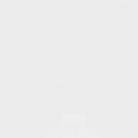
ι η προβολή της ασπρόμαυρης ταινίας μικρού μήκους
ΕΝΑ
 παραγωγή της Καναδικής τηλεόρασης με επιμέλεια
α Ελληνικά από τον Σύνδεσμο Σιφνίων. Πέρα από την
υς ήρωες του τότε, η αρχειακή ταινία αυτή σήμερα
ν δεδομένου ότι αποτυπώνει όχι μόνον την Σίφνο του 1966
ην βρίσκονται πλέον εν ζωή, παραμένουν όμως
μάλιστα την ταινία αυτή ο Σύνδεσμος Σιφνίων ήδη υλοποιεί
νησιού
μια πρωτοποριακή δράση με ένα πρόγραμμα
ης εποχής εκείνης.
ς η εκδήλωση στέφθηκε με πλήρη επιτυχία δεδομένου
από τις υγειονομικές περιστάσεις να ματαιώσουν σειρά
 προγραμματιστεί για το καλοκαίρι. Η άρτια εθελοντική
οστήριξη από τα μέλη του Συνδέσμου αλλά και η μεγάλη
ένων επιβεβαιώνει την αίσθηση αυτή.
ηκε
ι