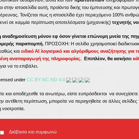
κόνες από το ναυάγιο σε βάθος 75μ και οι άγνωστες
ι στην ιστοσελίδα αυτή, προϊόντα δικής του έμπνευσης και πρωτογ
ες που συνεχίζονται μέχρι σήμερα ήσαν συγκλονιστικές.
ς έρευνας. Τονίζεται πως η ιστοσελίδα έχει περιεχόμενο 100% ανθρ
ένα ναυάγια αεροπλάνου σε έναν ήρεμο αμμώδη αλλά
ενεί σε καμμία περίπτωση αποτελέσματα (μηχανικής)
τεχνητής νο
 άλλης εποχής. Και με επίκεντρο την Σίφνο, άνθρωποι από
 Αυστραλία) που ο πόλεμος τους έφερε πλήρωμα στο ίδιο
η αναδημοσίευση μόνον εφ όσον γίνεται επώνυμη μνεία της πηγ
ιους μέχρι τότε αγνώστους σε αυτούς, βρέθηκαν οι ίδιοι
τομερής παραπομπή.
ΠΡΟΣΟΧΗ: Η σελίδα χρησιμοποιεί διαδικτυακ
και που έτσι πια γνωρίστηκαν με σχέσεις ζωής που
καθώς και
ειδικό ΑΙ λογισμικό και αλγόριθμους αναζήτησης για τ
μένη αναπαραγωγή της πληροφορίας.
Επιπλέον, θα ασκήσει
κά
για να το επιβάλει.
icensed under
CC BY-NC-ND 4.0
ε και αποδέχεσθε τα ανωτέρω, είστε ευπρόσδεκτοι να συνεχίσετε
ν αντίθετη περίπτωση, μπορείτε να περιηγηθείτε σε άλλες σελίδες 
ή νοοτροπία.
Διάβασα και συμφωνώ