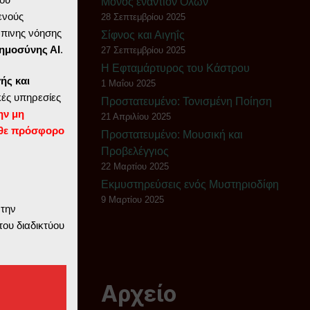
Μόνος εναντίον Όλων
ενούς
28 Σεπτεμβρίου 2025
ώπινης νόησης
Σίφνος και Αιγηΐς
ημοσύνης ΑΙ
.
27 Σεπτεμβρίου 2025
Η Εφταμάρτυρος του Κάστρου
ής και
1 Μαΐου 2025
ές υπηρεσίες
Πρoστατευμένο: Τονισμένη Ποίηση
ην μη
21 Απριλίου 2025
θε πρόσφορο
Πρoστατευμένο: Μουσική και
Προβελέγγιος
22 Μαρτίου 2025
Εκμυστηρεύσεις ενός Μυστηριοδίφη
9 Μαρτίου 2025
 την
του διαδικτύου
Αρχείο