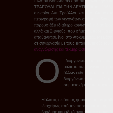
πιλότου Bob Adams προτού ακολουθήσει κα
ΤΡΑΓΟΥΔΙ ΓΙΑ ΤΗΝ ΛΕΥΤΕΡΙΑ
του 1966,
σεναρίου Αντ. Τρούλλου και υποτιτλισμό στ
περιγραφή των γεγονότων από τους ίδιους το
παρουσιάζει ιδιαίτερο κοινωνικό ενδιαφέρο
αλλά και Σιφνιούς, που σήμερα μπορεί να μ
απαθανατισμένοι στο ντοκυμαντέρ. Με βάση 
σε συνεργασία με τους εκπαιδευτικούς του 
αναγνώρισης και τεκμηρίωσης των Σιφνιών τ
Ο
ι διοργανωτές εκτιμούν πω
μάλιστα πως αναγκάστηκαν 
άλλων εκδηλώσεων που είχαν
διοργάνωση και τεχνική υπ
συμμετοχή των παρευρισκομ
Μάλιστα, σε όσους ήσαν εκεί προσφέρθ
ιδιοχείρως από τον παρουσιαστή της
βραδυάς και ειδικό αναμνηστικό σημαιάκ